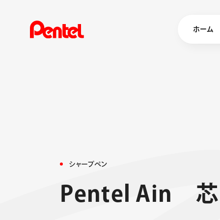
ホーム
商品を
ボールペン
ペン
マーカー
シャープペ
エナージェル
シ
ャ
ー
プ
ペ
ン
消し具
ブラッシュ（
P
e
n
t
e
l
A
i
n
芯
画材
その他