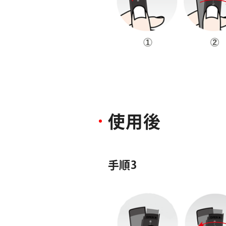
使
用
後
手順3