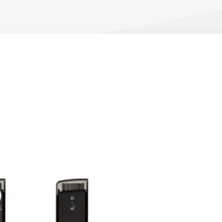
ーン 限定
アートクレヨン
くるりら
sign