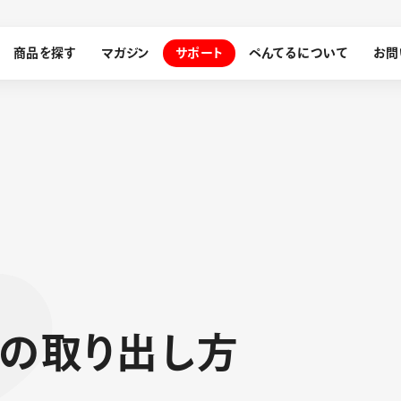
商品を探す
マガジン
サポート
ぺんてるについて
お問
探す
ぺんてるについて
ン
サインペン
オレンズ
メッセージ
採用情報
筆）
の
取
り
出
し
方
運営会社