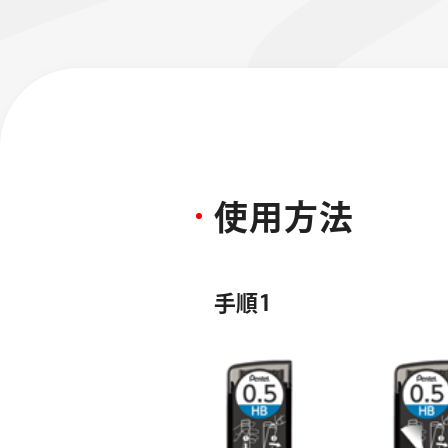
使
用
方
法
フローチュ
Skyly De
手順1