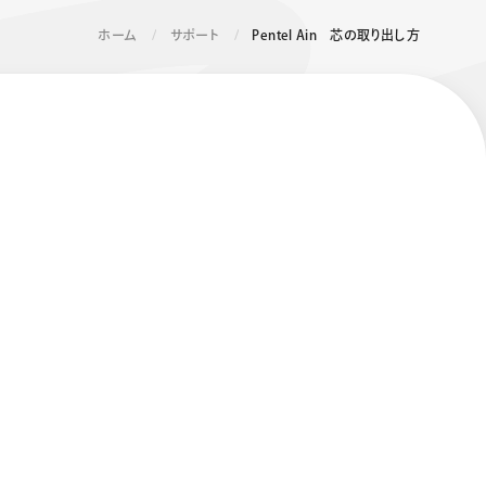
ホーム
サポート
Pentel Ain 芯の取り出し方
エナージェル コハレ
スマッシュ 限定 ダイヤ
モンドメタリックカラ
ーズ