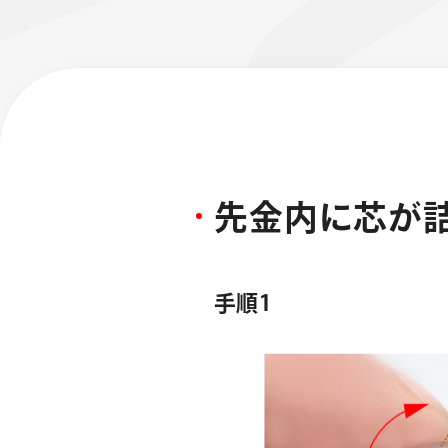
先
金
内
に
芯
が
フローチュ
Skyly De
手順1