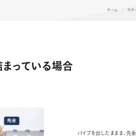
ホーム
サポ
詰
ま
っ
て
い
る
場
合
ーン 限定
アートクレヨン
くるりら
sign
パイプを出したままま、先