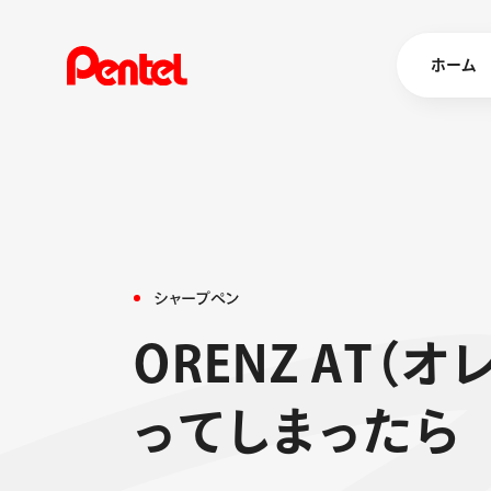
ホーム
商品を
ボールペン
ペン
シ
ャ
ー
プ
ペ
ン
マーカー
シャープペ
エナージェル
O
R
E
N
Z
A
T
（
オ
消し具
ブラッシュ（
っ
て
し
ま
っ
た
ら
画材
その他