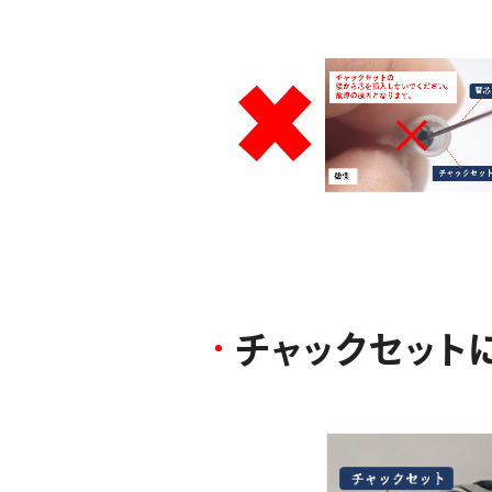
チ
ャ
ッ
ク
セ
ッ
ト