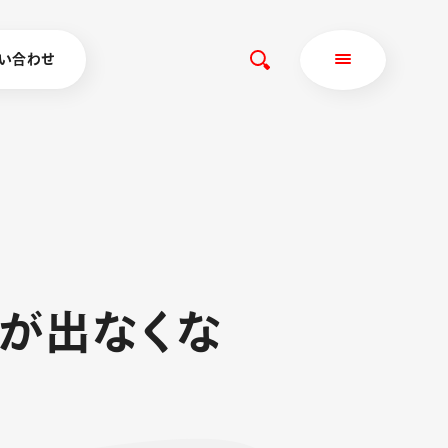
い合わせ
が
出
な
く
な