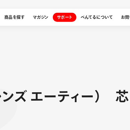
商品を探す
マガジン
サポート
ぺんてるについて
お問
探す
ぺんてるについて
ン
サインペン
オレンズ
レ
ン
ズ
エ
ー
テ
ィ
ー
）
芯
メッセージ
採用情報
筆）
運営会社