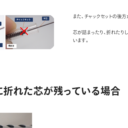
また、チャックセットの後
芯が詰まったり、折れたり
います。
に
折
れ
た
芯
が
残
っ
て
い
る
場
合