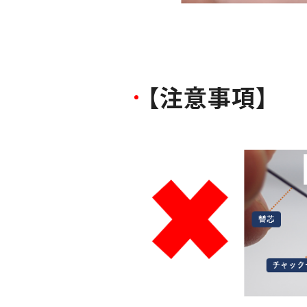
【
注
意
事
項
】