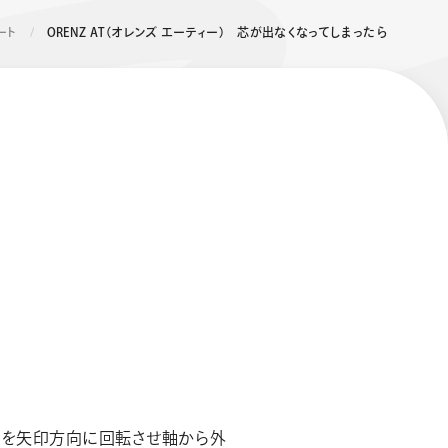
ート
ORENZ AT（オレンズ エーティー） 芯が出なくなってしまったら
エナージェル コハレ
スマッシュ 限定 ダイヤ
モンドメタリックカラ
ーズ
金を矢印方向に回転させ軸から外