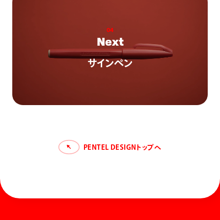
0
4
N
e
x
t
サインペン
PENTEL DESIGNトップへ