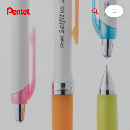
商品を探す
商品を探すトップ
ボールペン
ぺんてるについて
ペン
エナージェル
サインペン
オレンズ
マーカー
ぺんてるについてトップ
シャープペン
メッセージ
消し具
採用情報
ブラッシュ（筆）
運営会社