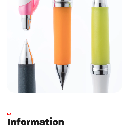
0
2
I
n
f
o
r
m
a
t
i
o
n