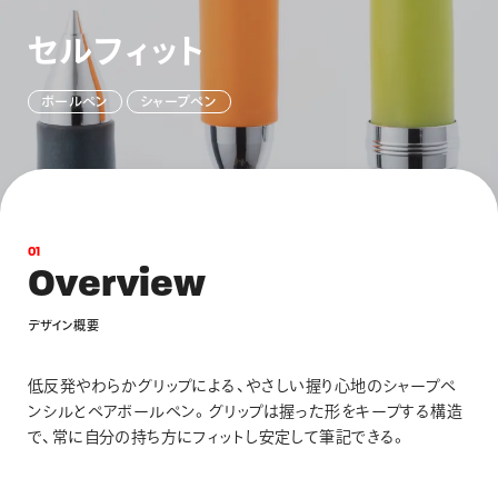
画材
セ
ル
フ
ィ
ッ
ト
その他
ボ
ー
ル
ペ
ン
シ
ャ
ー
プ
ペ
ン
0
1
O
v
e
r
v
i
e
w
デ
ザ
イ
ン
概
要
低反発やわらかグリップによる、やさしい握り心地のシャープペ
ンシルとペアボールペン。グリップは握った形をキープする構造
で、常に自分の持ち方にフィットし安定して筆記できる。