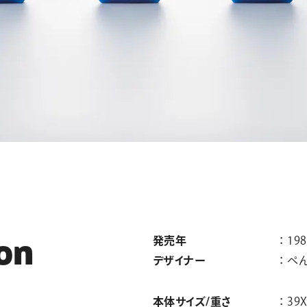
発売年
198
o
n
デザイナー
ぺ
本体サイズ/重さ
39