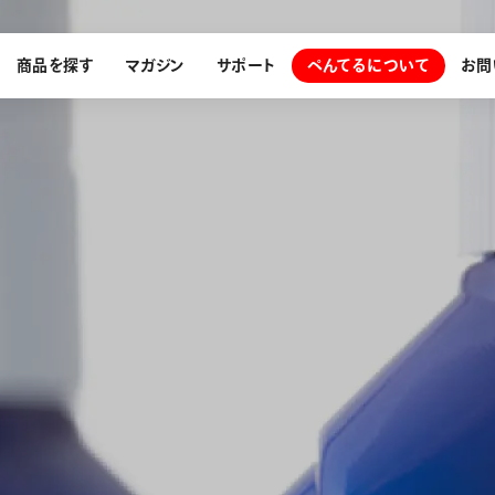
商品を探す
マガジン
サポート
ぺんてるについて
お問
探す
ぺんてるについて
ン
サインペン
オレンズ
メッセージ
採用情報
筆）
運営会社