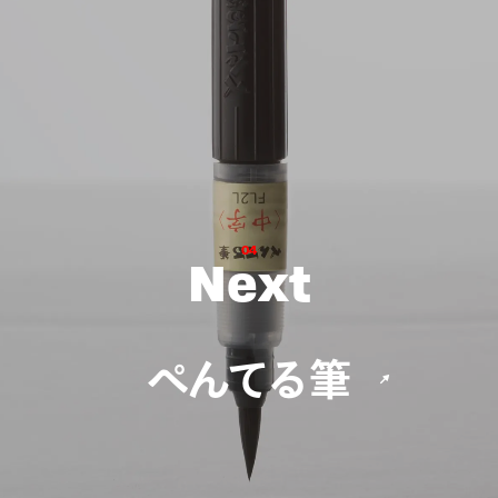
0
4
N
e
x
t
ぺんてる筆