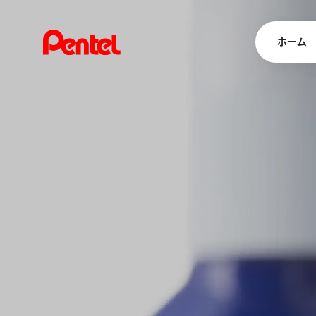
ホーム
商品を
ボールペン
ペン
マーカー
シャープペ
エナージェル
消し具
ブラッシュ（
画材
その他