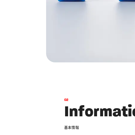
0
2
I
n
f
o
r
m
a
t
i
基
本
情
報