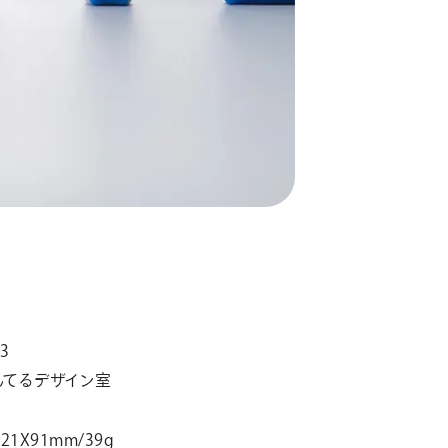
3
んてるデザイン室
X21X91mm/39g