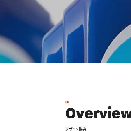
ーン 限定
アートクレヨン
くるりら
sign
0
1
O
v
e
r
v
i
e
デ
ザ
イ
ン
概
要