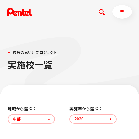
校
舎
の
思
い
出
プ
ロ
ジ
ェ
ク
ト
商品を探す
実
施
校
一
覧
商品を探すトップ
ボールペン
ぺんてるについて
ペン
エナージェル
サインペン
オレンズ
マーカー
ぺんてるについてトップ
地域から選ぶ ：
実施年から選ぶ ：
シャープペン
メッセージ
中部
2020
消し具
採用情報
ブラッシュ（筆）
運営会社