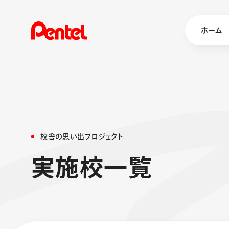
ホーム
商品を
ボールペン
ペン
校
舎
の
思
い
出
プ
ロ
ジ
ェ
ク
ト
マーカー
実
施
校
一
覧
シャープペ
エナージェル
消し具
ブラッシュ（
画材
その他