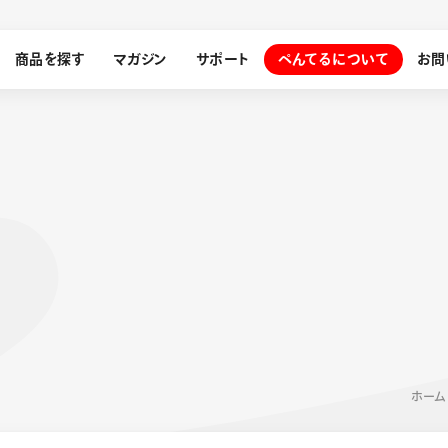
商品を探す
マガジン
サポート
ぺんてるについて
お問
探す
ぺんてるについて
ン
サインペン
オレンズ
メッセージ
採用情報
筆）
運営会社
ホーム