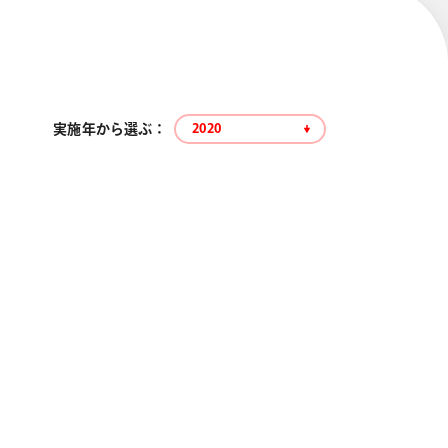
実施年から選ぶ ：
2020
エナージェル コハレ
スマッシュ 限定 ダイヤ
モンドメタリックカラ
ーズ