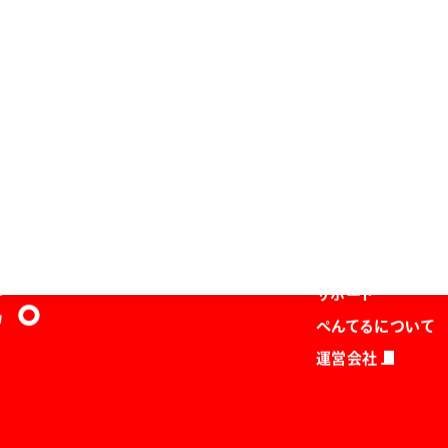
ホーム
商品を探す
マガジン
を。
サポート
ぺんてるについて
運営会社