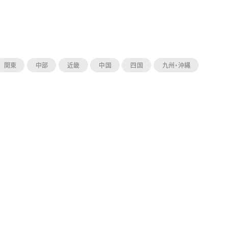
関東
中部
近畿
中国
四国
九州・沖縄
ーン 限定
アートクレヨン
くるりら
sign