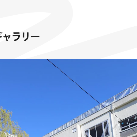
ギ
ャ
ラ
リ
ー