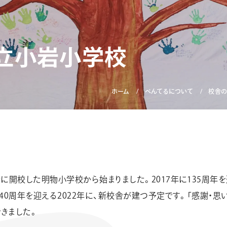
立
小
岩
小
学
校
ホーム
ぺんてるについて
校舎の
ーン 限定
アートクレヨン
くるりら
sign
に開校した明物小学校から始まりました。2017年に135周年を
40周年を迎える2022年に、新校舎が建つ予定です。「感謝・思
きました。