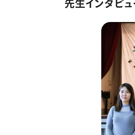
先
生
イ
ン
タ
ビ
ュ