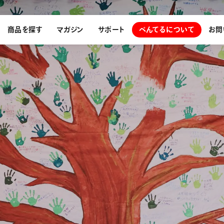
商品を探す
マガジン
サポート
ぺんてるについて
お問
探す
ぺんてるについて
ン
サインペン
オレンズ
メッセージ
採用情報
筆）
運営会社