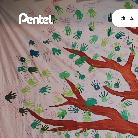
ホーム
商品を
ボールペン
ペン
マーカー
シャープペ
エナージェル
消し具
ブラッシュ（
画材
その他