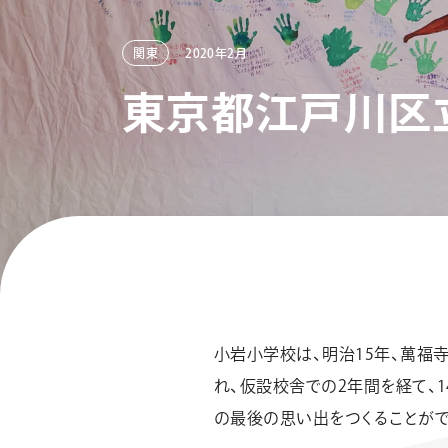
関東
2020年2月
東
京
都
江
戸
川
区
フローチュ
Skyly De
小岩小学校は、明治15年、萬福寺
れ、仮設校舎での2年間を経て、1
の最後の思い出をつくることがで