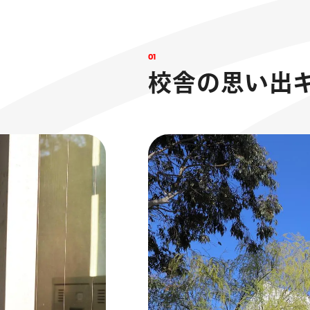
0
1
校
舎
の
思
い
出