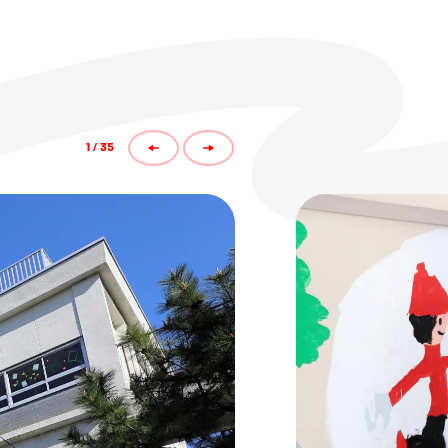
1
/
35