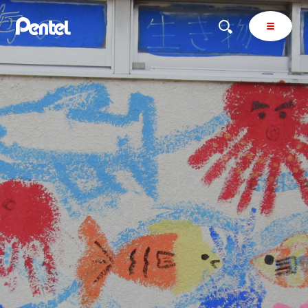
商品を探す
商品を探すトップ
ボールペン
ぺんてるについて
ペン
エナージェル
サインペン
オレンズ
マーカー
ぺんてるについてトップ
シャープペン
メッセージ
消し具
採用情報
ブラッシュ（筆）
運営会社