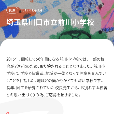
画材
その他
関東
2015年1月-3月
埼
玉
県
川
口
市
立
前
川
小
学
校
2015年、開校して56年目になる前川小学校では、一部の校
舎が老朽化のため、取り壊されることとなりました。前川小
学校は、学校と保護者、地域が一体となって児童を育んでい
くことを目指した、地域との繋がりがとても深い学校です。
長年、図工を研究されていた校長先生から、お別れする校舎
との思い出づくりの為、ご応募を頂きました。
0
1