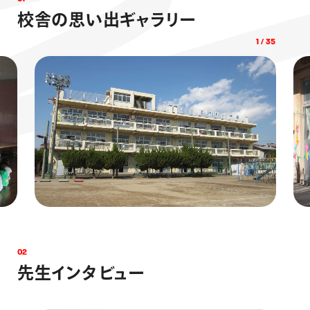
校
舎
の
思
い
出
ギ
ャ
ラ
リ
ー
1
/
35
0
2
先
生
イ
ン
タ
ビ
ュ
ー