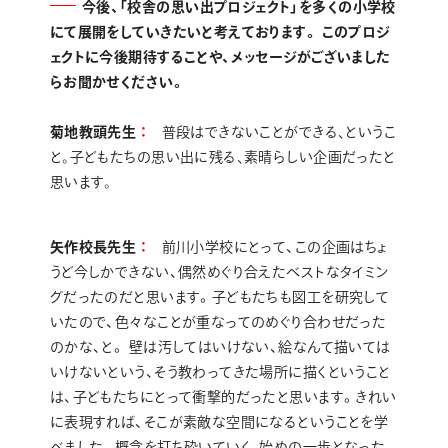
今後、「校舎の思い出プロジェクト」を多くの小学校
にて展開をしていきたいと考えております。 このプロジ
ェクトに今後期待することや、メッセージがございました
らお聞かせください。
菊地教頭先生
普段はできないことができる､というこ
と｡子どもたちの思い出に残る､素晴らしい企画だったと
思います｡
矢作校長先生
前川小学校にとって、この企画はちょ
うど今しかできない、偶然めぐり合えたベストなタイミン
グだったのだと思います。子どもたちも図工を研究して
いたので、色々なことが重なってのめぐり合わせだった
のかな、と。 壁は汚してはいけない、絵なんて描いては
いけないという、そう教わってきた場所に描くということ
は、子どもたちにとって衝撃的だったと思います。きれい
に表現すれば、そこが素敵な空間になるということを学
べました。概念を打ち砕いていく、始めの一歩となった