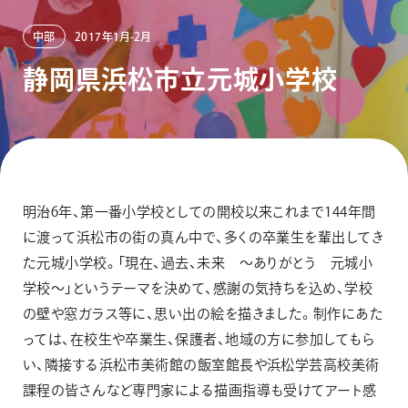
画材
その他
中部
2017年1月-2月
静
岡
県
浜
松
市
立
元
城
小
学
校
明治6年、第一番小学校としての開校以来これまで144年間
に渡って浜松市の街の真ん中で、多くの卒業生を輩出してき
た元城小学校。「現在、過去、未来 ～ありがとう 元城小
学校～」というテーマを決めて、感謝の気持ちを込め、学校
の壁や窓ガラス等に、思い出の絵を描きました。制作にあた
っては、在校生や卒業生、保護者、地域の方に参加してもら
い、隣接する浜松市美術館の飯室館長や浜松学芸高校美術
課程の皆さんなど専門家による描画指導も受けてアート感