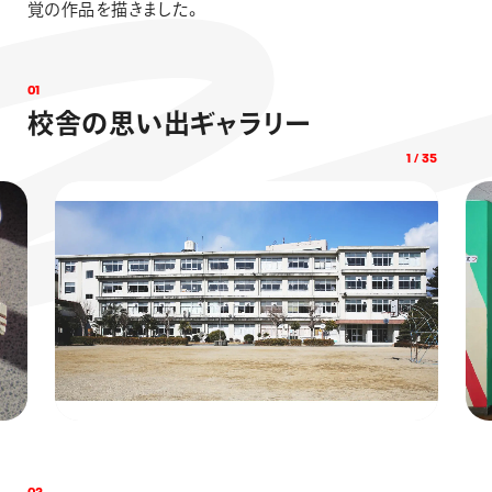
覚の作品を描きました。
0
1
校
舎
の
思
い
出
ギ
ャ
ラ
リ
ー
1
/
35