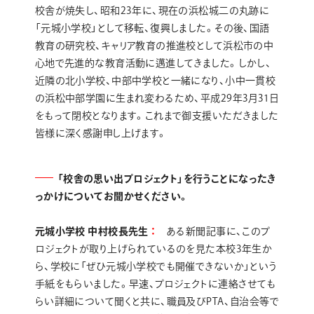
校舎が焼失し、昭和23年に、現在の浜松城二の丸跡に
「元城小学校」として移転、復興しました。その後、国語
教育の研究校、キャリア教育の推進校として浜松市の中
心地で先進的な教育活動に邁進してきました。しかし、
近隣の北小学校、中部中学校と一緒になり、小中一貫校
の浜松中部学園に生まれ変わるため、平成29年3月31日
をもって閉校となります。これまで御支援いただきました
皆様に深く感謝申し上げます。
「校舎の思い出プロジェクト」を行うことになったき
っかけについてお聞かせください。
元城小学校 中村校長先生
ある新聞記事に、このプ
ロジェクトが取り上げられているのを見た本校3年生か
ら、学校に「ぜひ元城小学校でも開催できないか」という
手紙をもらいました。早速、プロジェクトに連絡させても
らい詳細について聞くと共に、職員及びPTA、自治会等で