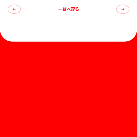
一覧へ戻る
ホーム
お知らせ
商品を探す
お問い合わせ
マガジン
サポート
Global
ぺんてるについて
運営会社
個人情報取り扱いについて
知的財産権について