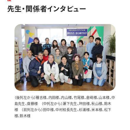
0
2
先
生
・
関
係
者
イ
ン
タ
ビ
ュ
ー
（後列左から）種吉様、内田様、内山様、竹尾様、倉崎様、山本様、中
島先生、齋藤様 （中列左から）瀬下先生、坪田様、秋山様、鈴木
様 （前列左から）田中様、中村校長先生、杉浦様、米本様、松下
様、鈴木様