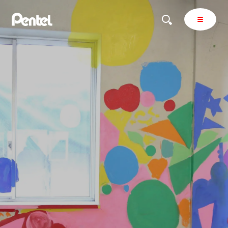
商品を探す
商品を探すトップ
ボールペン
ぺんてるについて
ペン
エナージェル
サインペン
オレンズ
マーカー
ぺんてるについてトップ
シャープペン
メッセージ
消し具
採用情報
ブラッシュ（筆）
運営会社