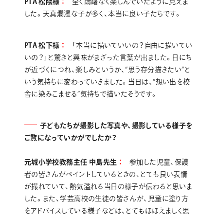
PTA 松隈様
全く躊躇なく楽しんでいたように見えま
した。天真爛漫な子が多く、本当に良い子たちです。
PTA 松下様
「本当に描いていいの？自由に描いてい
いの？」と驚きと興味がまざった言葉が出ました。日にち
が近づくにつれ、楽しみというか、“思う存分描きたい”と
いう気持ちに変わっていきました。当日は、“想い出を校
舎に染みこませる”気持ちで描いたそうです。
子どもたちが撮影した写真や、撮影している様子を
ご覧になっていかがでしたか？
元城小学校教務主任 中島先生
参加した児童、保護
者の皆さんがペイントしているときの、とても良い表情
が撮れていて、熱気溢れる当日の様子が伝わると思いま
した。また、学芸高校の生徒の皆さんが、児童に塗り方
をアドバイスしている様子などは、とてもほほえましく思