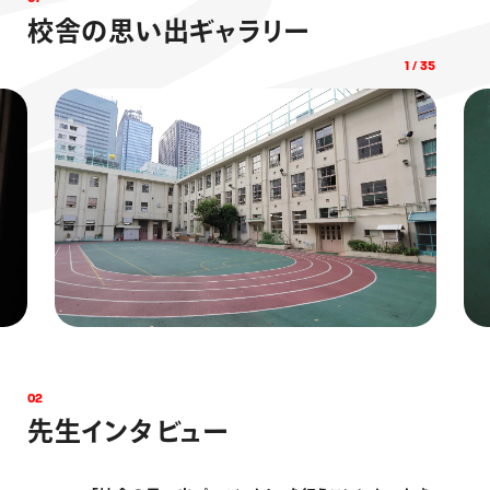
校
舎
の
思
い
出
ギ
ャ
ラ
リ
ー
1
/
35
0
2
先
生
イ
ン
タ
ビ
ュ
ー