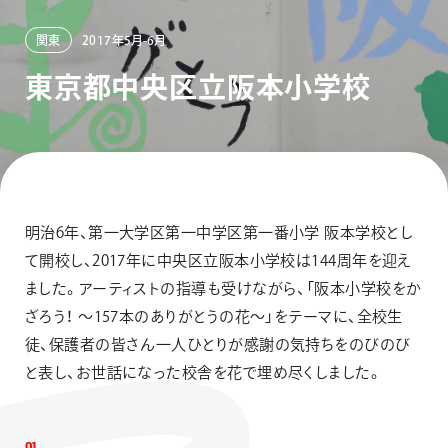
画材
その他
関東
2017年5月-6月
東
京
都
中
央
区
立
阪
本
小
学
校
明治6年、第一大学区第一中学区第一番小学 阪本学校とし
て開校し、2017年に中央区立阪本小学校は144周年を迎え
ました。アーティストの指導も受けながら、「阪本小学校をか
ざろう！ ～157本のありがとうの花～」をテーマに、全校生
徒、保護者の皆さん一人ひとりが感謝の気持ちをのびのび
と表し、お世話になった校舎を花で埋め尽くしました。
0
1