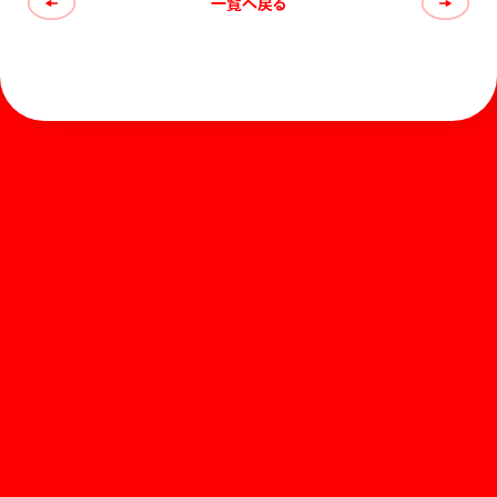
一覧へ戻る
ホーム
お知らせ
商品を探す
お問い合わせ
マガジン
サポート
Global
ぺんてるについて
運営会社
個人情報取り扱いについて
知的財産権について