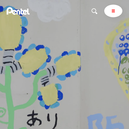
商品を探す
商品を探すトップ
ボールペン
ぺんてるについて
ペン
エナージェル
サインペン
オレンズ
マーカー
ぺんてるについてトップ
シャープペン
メッセージ
消し具
採用情報
ブラッシュ（筆）
運営会社