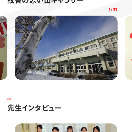
校
舎
の
思
い
出
ギ
ャ
ラ
リ
ー
1
/
35
0
2
先
生
イ
ン
タ
ビ
ュ
ー