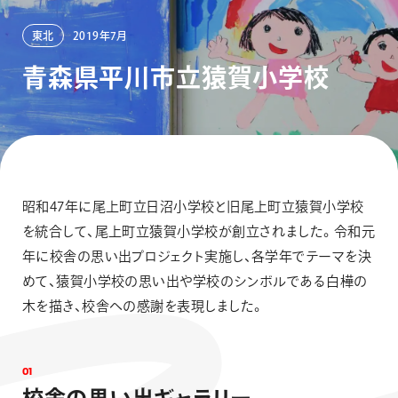
画材
その他
東北
2019年7月
青
森
県
平
川
市
立
猿
賀
小
学
校
昭和47年に尾上町立日沼小学校と旧尾上町立猿賀小学校
を統合して、尾上町立猿賀小学校が創立されました。令和元
年に校舎の思い出プロジェクト実施し、各学年でテーマを決
めて、猿賀小学校の思い出や学校のシンボルである白樺の
木を描き、校舎への感謝を表現しました。
0
1