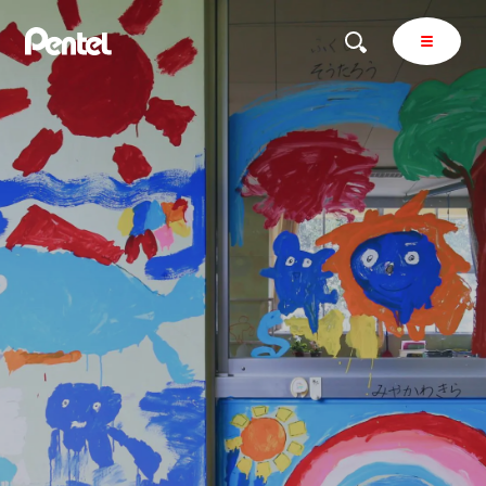
商品を探す
商品を探すトップ
ボールペン
ぺんてるについて
ペン
エナージェル
サインペン
オレンズ
マーカー
ぺんてるについてトップ
シャープペン
メッセージ
消し具
採用情報
ブラッシュ（筆）
運営会社