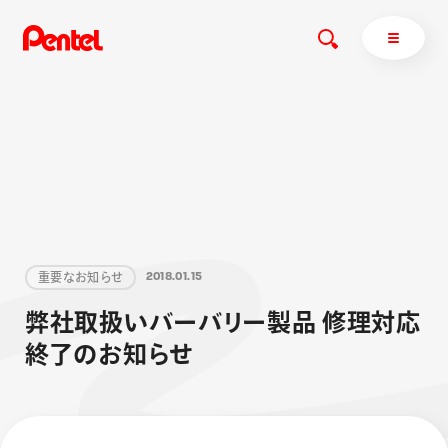
商品を探す
商品を探すトップ
ボールペン
重
要
な
お
知
ら
せ
2
0
1
8
.
0
1
.
1
5
ぺんてるについて
ペン
エナージェル
サインペン
オレンズ
弊
社
取
扱
い
バ
ー
バ
リ
ー
製
品
修
理
対
応
マーカー
ぺんてるについてトップ
終
了
の
お
知
ら
せ
シャープペン
メッセージ
消し具
採用情報
ブラッシュ（筆）
運営会社