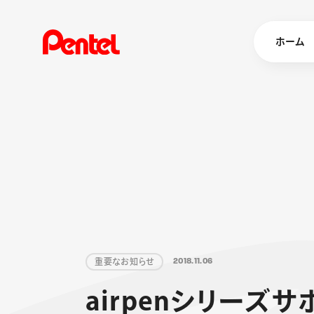
ホーム
商品を
ボールペン
ペン
マーカー
シャープペ
エナージェル
消し具
ブラッシュ（
重
要
な
お
知
ら
せ
2
0
1
8
.
1
1
.
0
6
画材
その他
a
i
r
p
e
n
シ
リ
ー
ズ
サ