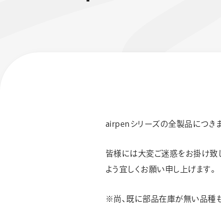
airpenシリーズの全製品につ
フローチュ
Skyly De
皆様には大変ご迷惑をお掛け致し
よう宜しくお願い申し上げます。
※尚、既に部品在庫が無い品種