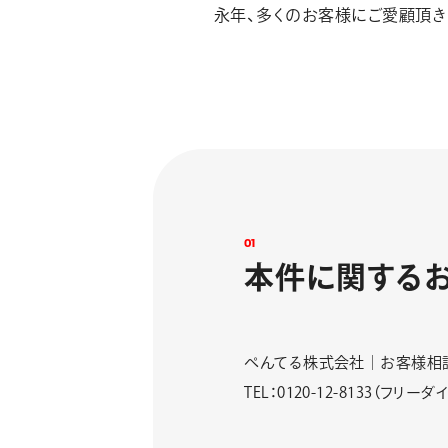
永年、多くのお客様にご愛顧頂き
0
1
本
件
に
関
す
る
ぺんてる株式会社｜お客様相
TEL：0120-12-8133（フ