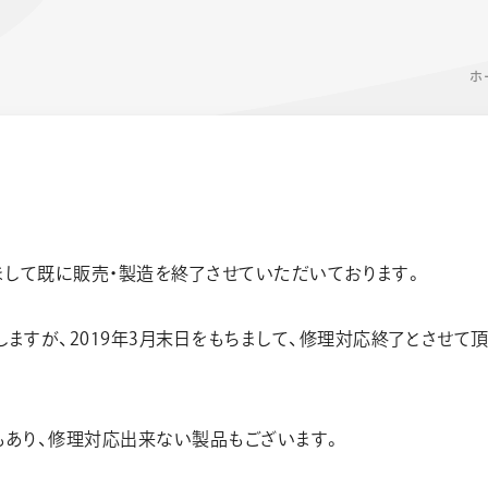
ホ
きまして既に販売・製造を終了させていただいております。
ーン 限定
アートクレヨン
くるりら
sign
ますが、2019年3月末日をもちまして、修理対応終了とさせて
もあり、修理対応出来ない製品もございます。