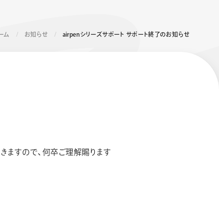
ーム
お知らせ
airpenシリーズサポート サポート終了のお知らせ
エナージェル コハレ
スマッシュ 限定 ダイヤ
モンドメタリックカラ
ーズ
頂きますので、何卒ご理解賜ります