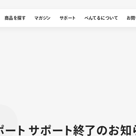
商品を探す
マガジン
サポート
ぺんてるについて
お問
探す
ぺんてるについて
ン
サインペン
オレンズ
メッセージ
採用情報
筆）
運営会社
ポ
ー
ト
サ
ポ
ー
ト
終
了
の
お
知