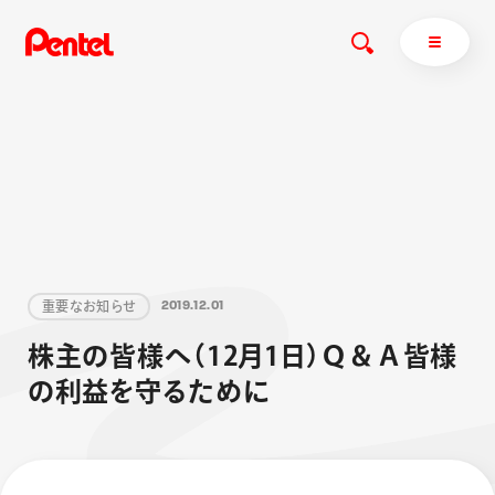
商品を探す
商品を探すトップ
ボールペン
重
要
な
お
知
ら
せ
2
0
1
9
.
1
2
.
0
1
ぺんてるについて
ペン
エナージェル
サインペン
オレンズ
株
主
の
皆
様
へ
（
1
2
月
1
日
）
Ｑ
＆
Ａ
皆
様
マーカー
ぺんてるについてトップ
の
利
益
を
守
る
た
め
に
シャープペン
メッセージ
消し具
採用情報
ブラッシュ（筆）
運営会社