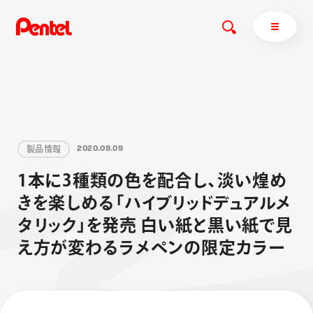
商品を探す
製
品
情
報
2
0
2
0
.
0
9
.
0
9
商品を探すトップ
1
本
に
3
種
類
の
色
を
配
合
し
、
淡
い
煌
め
ボールペン
き
を
楽
し
め
る
「
ハ
イ
ブ
リ
ッ
ド
デ
ュ
ア
ル
メ
ぺんてるについて
ペン
エナージェル
サインペン
オレンズ
タ
リ
ッ
ク
」
を
発
売
白
い
紙
と
黒
い
紙
で
見
マーカー
ぺんてるについてトップ
え
方
が
変
わ
る
ラ
メ
ペ
ン
の
限
定
カ
ラ
ー
シャープペン
メッセージ
消し具
採用情報
ブラッシュ（筆）
運営会社