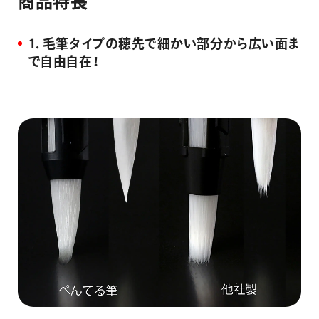
商
品
特
長
1．毛筆タイプの穂先で細かい部分から広い面ま
で自由自在！