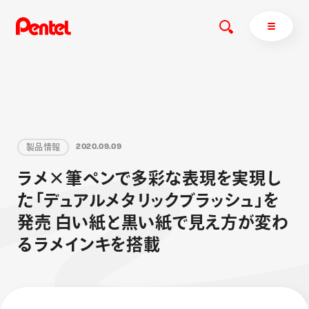
商品を探す
製
品
情
報
2
0
2
0
.
0
9
.
0
9
商品を探すトップ
ラ
メ
×
筆
ペ
ン
で
多
彩
な
表
現
を
実
現
し
ボールペン
た
「
デ
ュ
ア
ル
メ
タ
リ
ッ
ク
ブ
ラ
ッ
シ
ュ
」
を
ぺんてるについて
ペン
エナージェル
サインペン
オレンズ
発
売
白
い
紙
と
黒
い
紙
で
見
え
方
が
変
わ
マーカー
ぺんてるについてトップ
る
ラ
メ
イ
ン
キ
を
搭
載
シャープペン
メッセージ
消し具
採用情報
ブラッシュ（筆）
運営会社