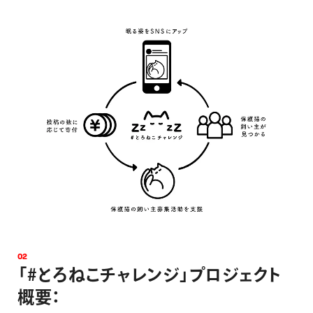
0
2
「
#
と
ろ
ね
こ
チ
ャ
レ
ン
ジ
」
プ
ロ
ジ
ェ
ク
ト
概
要
：