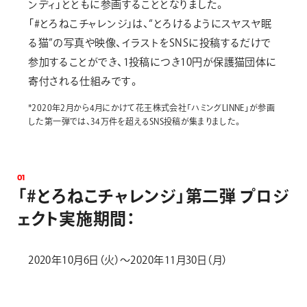
ンディ」とともに参画することとなりました。
「#とろねこチャレンジ」は、“とろけるようにスヤスヤ眠
る猫”の写真や映像、イラストをSNSに投稿するだけで
参加することができ、1投稿につき10円が保護猫団体に
寄付される仕組みです。
*2020年2月から4月にかけて花王株式会社「ハミングLINNE」が参画
した第一弾では、34万件を超えるSNS投稿が集まりました。
0
1
「
#
と
ろ
ね
こ
チ
ャ
レ
ン
ジ
」
第
二
弾
プ
ロ
ジ
ェ
ク
ト
実
施
期
間
：
2020年10月6日（火）〜2020年11月30日（月）