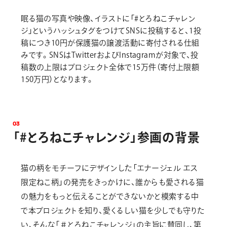
眠る猫の写真や映像、イラストに「#とろねこチャレン
ジ」というハッシュタグをつけてSNSに投稿すると、1投
稿につき10円が保護猫の譲渡活動に寄付される仕組
みです。SNSはTwitterおよびInstagramが対象で、投
稿数の上限はプロジェクト全体で15万件（寄付上限額
150万円）となります。
0
3
「
#
と
ろ
ね
こ
チ
ャ
レ
ン
ジ
」
参
画
の
背
景
猫の柄をモチーフにデザインした「エナージェル エス
限定ねこ柄」の発売をきっかけに、誰からも愛される猫
の魅力をもっと伝えることができないかと模索する中
で本プロジェクトを知り、愛くるしい猫を少しでも守りた
い、そんな「＃とろねこチャレンジ」の主旨に賛同し、第