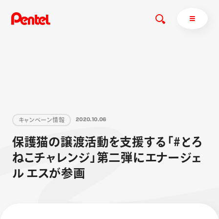
商品を探す
商品を探すトップ
キ
ャ
ン
ペ
ー
ン
情
報
2
0
2
0
.
1
0
.
0
6
ボールペン
保
護
猫
の
譲
渡
活
動
を
支
援
す
る
「
#
と
ろ
ぺんてるについて
ペン
エナージェル
サインペン
オレンズ
ね
こ
チ
ャ
レ
ン
ジ
」
第
二
弾
に
エ
ナ
ー
ジ
ェ
マーカー
ぺんてるについてトップ
ル
エ
ス
が
参
画
シャープペン
メッセージ
消し具
採用情報
ブラッシュ（筆）
運営会社