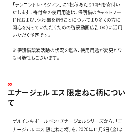
「ランコントレ・ミグノン」に1投稿あたり10円を寄付い
たします。寄付金の使用用途は、保護猫のキャットフー
ド代および、保護猫を飼うことについてより多くの方に
関心を持っていただくための啓蒙動画広告（※）に活用
いただく予定です。
※保護猫譲渡活動の状況を鑑み、使用用途が変更とな
る可能性もございます。
0
5
エ
ナ
ー
ジ
ェ
ル
エ
ス
限
定
ね
こ
柄
に
つ
い
て
ゲルインキボールペン・エナージェルシリーズから、「エ
ナージェル エス 限定ねこ柄」を、2020年11月6日（金）よ