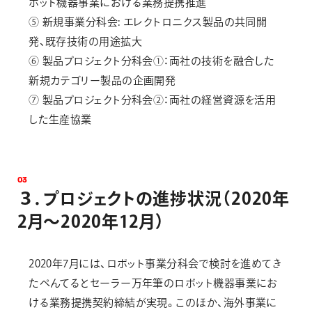
ボット機器事業における業務提携推進
⑤ 新規事業分科会: エレクトロニクス製品の共同開
発、既存技術の用途拡大
⑥ 製品プロジェクト分科会①：両社の技術を融合した
新規カテゴリー製品の企画開発
⑦ 製品プロジェクト分科会②：両社の経営資源を活用
した生産協業
0
3
３
．
プ
ロ
ジ
ェ
ク
ト
の
進
捗
状
況
（
2
0
2
0
年
2
月
～
2
0
2
0
年
1
2
月
）
2020年7月には、ロボット事業分科会で検討を進めてき
たぺんてるとセーラー万年筆のロボット機器事業にお
ける業務提携契約締結が実現。このほか、海外事業に