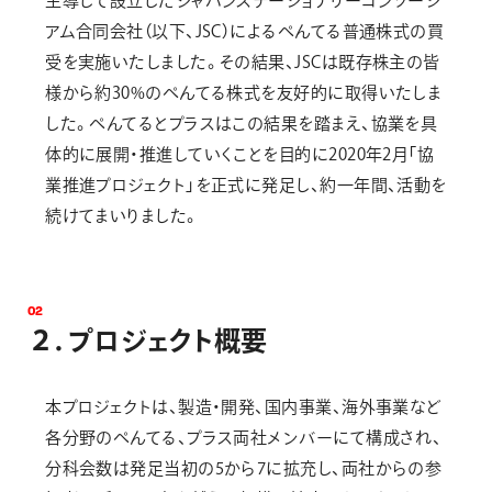
主導して設立したジャパンステーショナリーコンソーシ
アム合同会社（以下、JSC）によるぺんてる普通株式の買
受を実施いたしました。その結果、JSCは既存株主の皆
様から約30%のぺんてる株式を友好的に取得いたしま
した。ぺんてるとプラスはこの結果を踏まえ、協業を具
体的に展開・推進していくことを目的に2020年2月「協
業推進プロジェクト」を正式に発足し、約一年間、活動を
続けてまいりました。
0
2
２
．
プ
ロ
ジ
ェ
ク
ト
概
要
本プロジェクトは、製造・開発、国内事業、海外事業など
各分野のぺんてる、プラス両社メンバーにて構成され、
分科会数は発足当初の5から7に拡充し、両社からの参