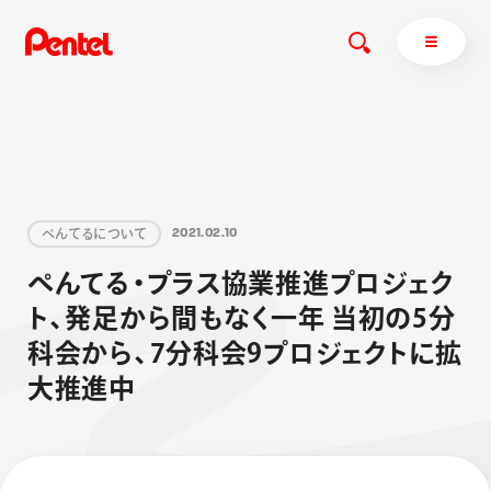
商品を探す
ぺ
ん
て
る
に
つ
い
て
2
0
2
1
.
0
2
.
1
0
商品を探すトップ
ぺ
ん
て
る
・
プ
ラ
ス
協
業
推
進
プ
ロ
ジ
ェ
ク
ボールペン
ト
、
発
足
か
ら
間
も
な
く
一
年
当
初
の
5
分
ぺんてるについて
ペン
エナージェル
サインペン
オレンズ
科
会
か
ら
、
7
分
科
会
9
プ
ロ
ジ
ェ
ク
ト
に
拡
マーカー
ぺんてるについてトップ
大
推
進
中
シャープペン
メッセージ
消し具
採用情報
ブラッシュ（筆）
運営会社