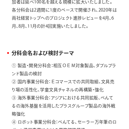
加者は延べ100名を越える規模に拡大いたしました。
各分科会は2週間に1度のペースで開催され、2020年は
両社経営トップへのプロジェクト進捗レビューを4月、6
月、8月、11月の計4回実施いたしました。
分科会名および検討テーマ
① 製造・開発分科会：相互ＯＥＭ対象製品、ダブルブラ
ンド製品の検討
② 国内事業分科会：Ｅコマースでの共同取組、文具売
り場の活性化、学童文具チャネルの再構築・強化
③ 海外事業分科会：アジアにおける共同拡販、ぺんて
るの海外基盤を活用したプラスグループ製品の海外戦
略強化
④ ロボット事業分科会：ぺんてる、セーラー万年筆のロ