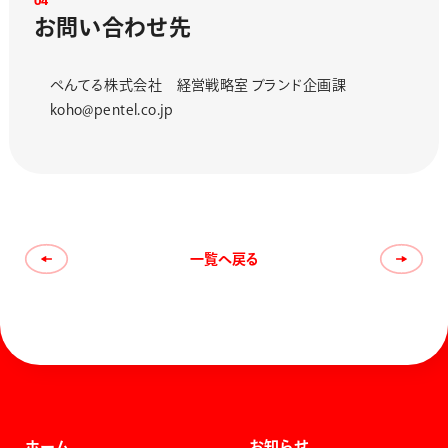
0
4
お
問
い
合
わ
せ
先
ぺんてる株式会社 経営戦略室 ブランド企画課
koho@pentel.co.jp
一覧へ戻る
ホーム
お知らせ