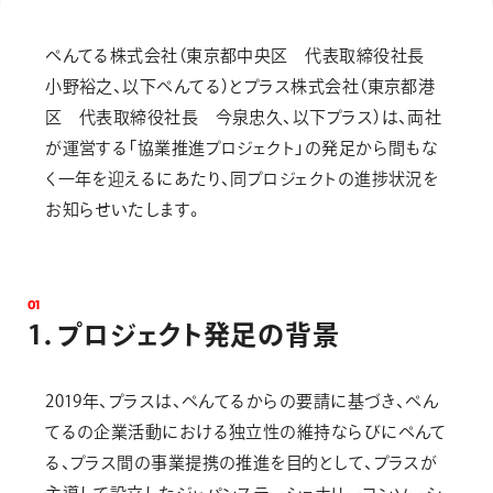
画材
その他
ぺんてる株式会社（東京都中央区 代表取締役社長
小野裕之、以下ぺんてる）とプラス株式会社（東京都港
区 代表取締役社長 今泉忠久、以下プラス）は、両社
が運営する「協業推進プロジェクト」の発足から間もな
く一年を迎えるにあたり、同プロジェクトの進捗状況を
お知らせいたします。
0
1
1
．
プ
ロ
ジ
ェ
ク
ト
発
足
の
背
景
2019年、プラスは、ぺんてるからの要請に基づき、ぺん
てるの企業活動における独立性の維持ならびにぺんて
る、プラス間の事業提携の推進を目的として、プラスが