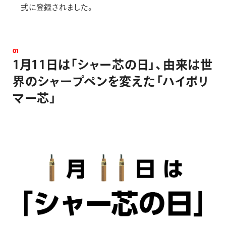
式に登録されました。
0
1
1
月
1
1
日
は
「
シ
ャ
ー
芯
の
日
」
、
由
来
は
世
界
の
シ
ャ
ー
プ
ペ
ン
を
変
え
た
「
ハ
イ
ポ
リ
マ
ー
芯
」