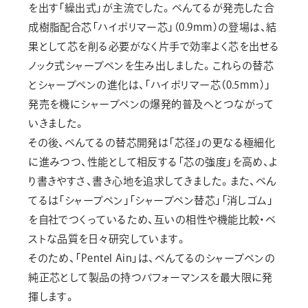
を出す「繰出式」が主流でした。ぺんてるが発売した合
成樹脂配合芯「ハイポリマー芯」（0.9mm）の登場は、結
果として芯を削る必要がなく片手で効率よく芯を出せる
ノック式シャープペンを生み出しました。これらの替芯
とシャープペンの進化は、「ハイポリマー芯（0.5mm）」
発売を機にシャープペンの爆発的普及へとつながって
いきました。
その後、ぺんてるの替芯開発は「芯径」の更なる極細化
に進みつつ、性能として相反する「芯の強度」を高め、よ
り書きやすさ、書き心地を追求してきました。また、ぺん
てるは「シャープペン」「シャープペン替芯」「消しゴム」
を自社でつくっているため、互いの相性や機能比較・ベ
ストな品質を日々研究しています。
そのため、「Pentel Ain」は、ぺんてるのシャープペンの
純正芯として製品の持つパフォーマンスを最大限に発
揮します。