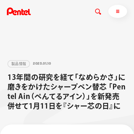
商品を探す
製
品
情
報
2
0
2
3
.
0
1
.
1
0
商品を探すトップ
1
3
年
間
の
研
究
を
経
て
「
な
め
ら
か
さ
」
に
ボールペン
磨
き
を
か
け
た
シ
ャ
ー
プ
ペ
ン
替
芯
「
P
e
n
ぺんてるについて
ペン
エナージェル
サインペン
オレンズ
t
e
l
A
i
n
（
ぺ
ん
て
る
ア
イ
ン
）
」
を
新
発
売
マーカー
ぺんてるについてトップ
併
せ
て
1
月
1
1
日
を
『
シ
ャ
ー
芯
の
日
』
に
シャープペン
メッセージ
消し具
採用情報
ブラッシュ（筆）
運営会社