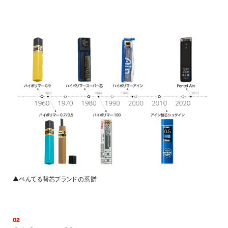
▲ぺんてる替芯ブランドの系譜
0
2