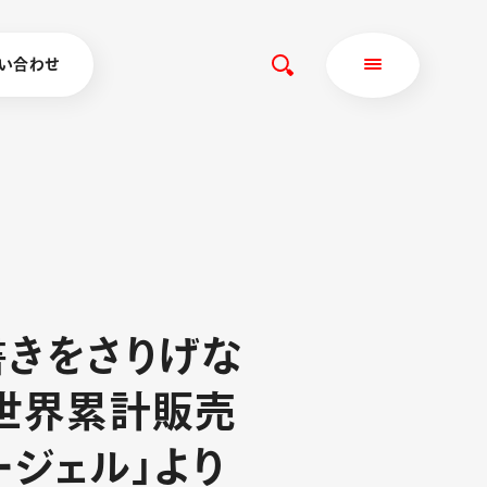
い合わせ
書
き
を
さ
り
げ
な
世
界
累
計
販
売
ー
ジ
ェ
ル
」
よ
り