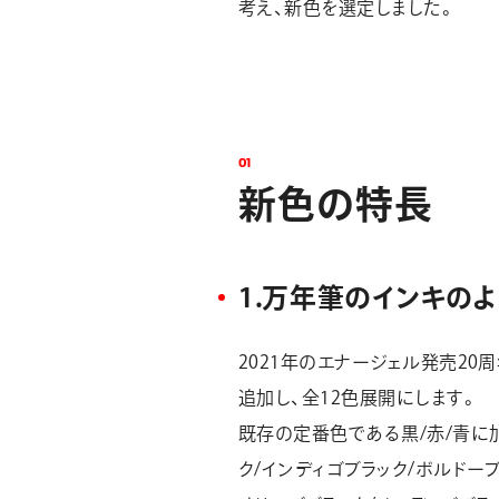
考え、新色を選定しました。
0
1
新
色
の
特
長
1.万年筆のインキの
2021年のエナージェル発売20
追加し、全12色展開にします。
既存の定番色である黒/赤/青に加
ク/インディゴブラック/ボルド