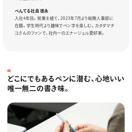
ぺんてる社員 徳永
入社4年目。営業を経て、2023年7月より総務人事部に
在籍。学生時代より趣味でペン字を楽しむ。カタダマチ
コさんのファンで、社内一のエナージェル愛好家。
0
1
ど
こ
に
で
も
あ
る
ペ
ン
に
潜
む
、
心
地
い
い
唯
一
無
二
の
書
き
味
。