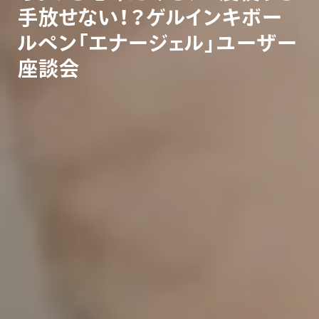
手
放
せ
な
い
！
？
ゲ
ル
イ
ン
キ
ボ
ー
ル
ペ
ン
「
エ
ナ
ー
ジ
ェ
ル
」
ユ
ー
ザ
ー
座
談
会