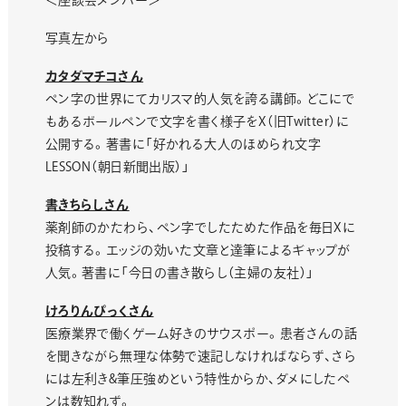
写真左から
カタダマチコさん
ペン字の世界にてカリスマ的人気を誇る講師。どこにで
もあるボールペンで文字を書く様子をX（旧Twitter）に
公開する。著書に「好かれる大人のほめられ文字
LESSON（朝日新聞出版）」
書きちらしさん
薬剤師のかたわら、ペン字でしたためた作品を毎日Xに
投稿する。エッジの効いた文章と達筆によるギャップが
人気。著書に「今日の書き散らし（主婦の友社）」
けろりんぴっくさん
医療業界で働くゲーム好きのサウスポー。患者さんの話
を聞きながら無理な体勢で速記しなければならず、さら
には左利き&筆圧強めという特性からか、ダメにしたペ
ンは数知れず。