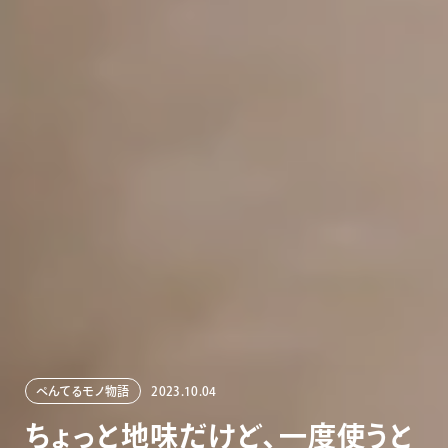
ぺんてるモノ物語
2023.10.04
ち
ょ
っ
と
地
味
だ
け
ど
、
一
度
使
う
と