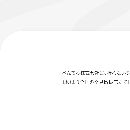
ぺんてる株式会社は、折れないシャ
フローチュ
Skyly De
（木）より全国の文具取扱店にて