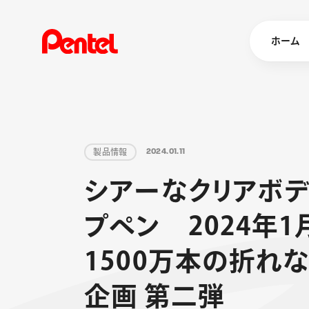
ホーム
商品を
製
品
情
報
2
0
2
4
.
0
1
.
1
1
ボールペン
シ
ア
ー
な
ク
リ
ア
ボ
ペン
マーカー
プ
ペ
ン
2
0
2
4
年
1
シャープペ
エナージェル
消し具
ブラッシュ（
1
5
0
0
万
本
の
折
れ
画材
その他
企
画
第
二
弾