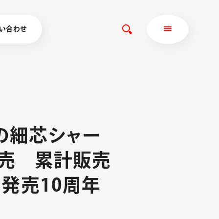
い合わせ
の
細
芯
シ
ャ
ー
売
累
計
販
売
」
発
売
1
0
周
年