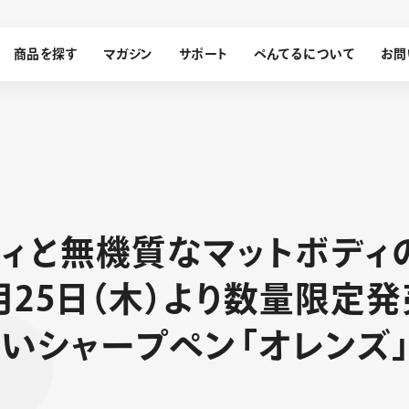
商品を探す
マガジン
サポート
ぺんてるについて
お問
探す
デ
ィ
と
無
機
質
な
マ
ッ
ト
ボ
デ
ィ
ぺんてるについて
月
2
5
日
（
木
）
よ
り
数
量
限
定
発
ン
サインペン
オレンズ
メッセージ
採用情報
筆）
な
い
シ
ャ
ー
プ
ペ
ン
「
オ
レ
ン
ズ
運営会社