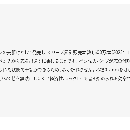
ンの先駆けとして発売し、シリーズ累計販売本数1,500万本（2023年
、ペン先から芯を出さずに書けることです。ペン先のパイプが芯の減
られた状態で筆記ができるため、芯が折れません。芯径0.2mmを
少なく芯を無駄にしにくい経済性、ノック1回で書き始められる効率