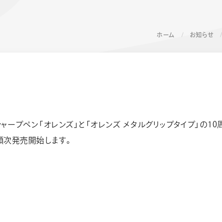
ホーム
お知らせ
ープペン「オレンズ」と「オレンズ メタルグリップタイプ」の10周
ーン 限定
アートクレヨン
くるりら
sign
順次発売開始します。