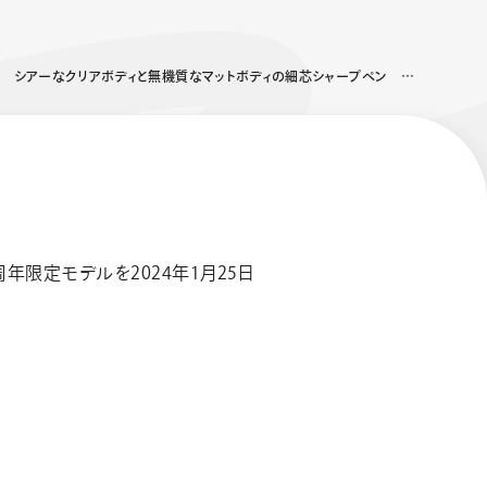
シアーなクリアボディと無機質なマットボディの細芯シャープペン 2024年1月25日（木）より数量限定発売 累計販売1500万本の折れないシャープペン「オレンズ」発売10周年企画 第二弾
年限定モデルを2024年1月25日
エナージェル コハレ
スマッシュ 限定 ダイヤ
モンドメタリックカラ
ーズ