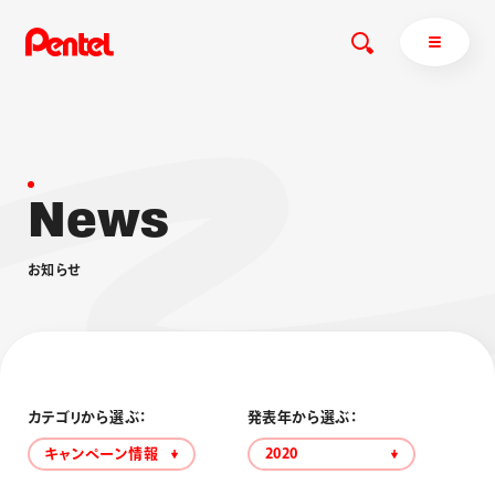
N
e
w
s
商品を探す
商品を探すトップ
お
知
ら
せ
ボールペン
ぺんてるについて
ペン
エナージェル
サインペン
オレンズ
マーカー
ぺんてるについてトップ
シャープペン
メッセージ
カテゴリから選ぶ：
発表年から選ぶ：
消し具
採用情報
キャンペーン情報
2020
ブラッシュ（筆）
運営会社