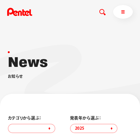
N
e
w
s
商品を探す
商品を探すトップ
お
知
ら
せ
ボールペン
ぺんてるについて
ペン
エナージェル
サインペン
オレンズ
マーカー
ぺんてるについてトップ
シャープペン
メッセージ
カテゴリから選ぶ：
発表年から選ぶ：
消し具
採用情報
2025
ブラッシュ（筆）
運営会社