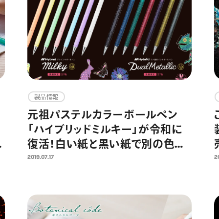
製品情報
元祖パステルカラーボールペン
「ハイブリッドミルキー」が令和に
れ
復活！白い紙と黒い紙で別の色に
見える大好評ラメペンと同時限定
2019.07.17
2
発売