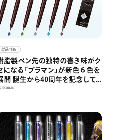
製品情報
樹脂製ペン先の独特の書き味がク
セになる「プラマン」が新色６色を
展開 誕生から40周年を記念して
限定発売
019.09.10