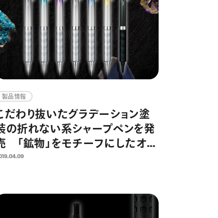
製品情報
こだわり抜いたグラデーション塗
装の折れない系シャープペンを発
売 「鉱物」をモチーフにしたオレ
ンズメタルグリップタイプを限定で
019.04.09