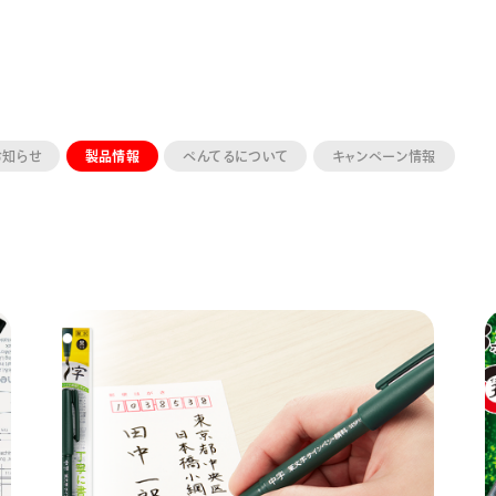
お知らせ
製品情報
ぺんてるについて
キャンペーン情報
ーン 限定
アートクレヨン
くるりら
sign