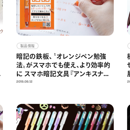
製品情報
暗記の鉄板、〝オレンジペン勉強
法〟がスマホでも使え、より効率的
色
に スマホ暗記文具『アンキスナッ
ナ
プ・ボールペンタイプ』を発売
2019.09.12
2