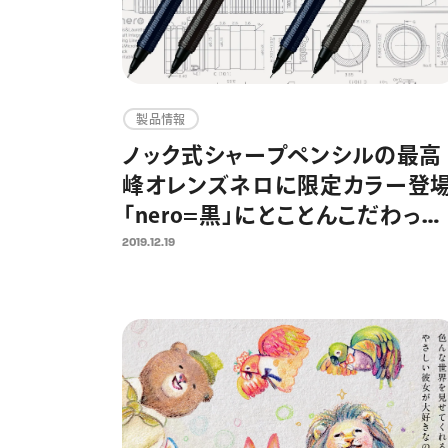
製品情報
ノック式シャープペンシルの最高
峰オレンズネロに限定カラー登
「nero=黒」にとことんこだわっ
た“黒バリエーション”2色を発売
2019.12.19