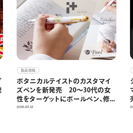
製品情報
プ
ボタニカルテイストのカスタマイ
発
ズペンを新発売 20～30代の女
性をターゲットにボールペン、修
正ペンもシリーズ展開
2019.03.12
2