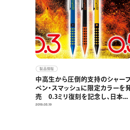
製品情報
中高生から圧倒的支持のシャー
ペン・スマッシュに限定カラーを
売 0.3ミリ復刻を記念し、日本全
国で同時に
2019.03.19