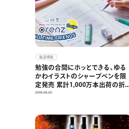
製品情報
勉強の合間にホッとできる、ゆる
かわイラストのシャープペンを限
定発売 累計1,000万本出荷の折
ないシャープペン「オレンズ」シリ
2019.08.20
ーズより