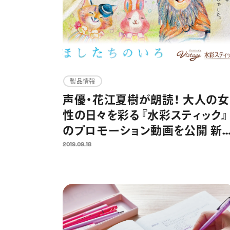
製品情報
声優・花江夏樹が朗読！ 大人の女
性の日々を彩る『水彩スティック』
のプロモーション動画を公開 新
セット『カクテルミックス』『ミッド
2019.09.18
イトミックス』の発売を機に