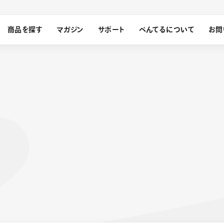
商品を探す
マガジン
サポート
ぺんてるについて
お問
探す
ぺんてるについて
ン
サインペン
オレンズ
メッセージ
採用情報
筆）
運営会社