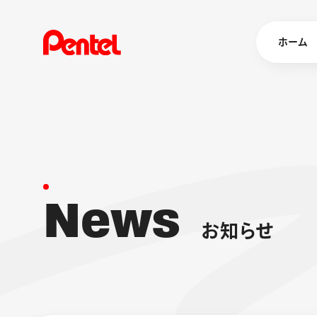
ホーム
商品を
ボールペン
ペン
N
e
w
s
マーカー
シャープペ
エナージェル
お
知
ら
せ
消し具
ブラッシュ（
画材
その他