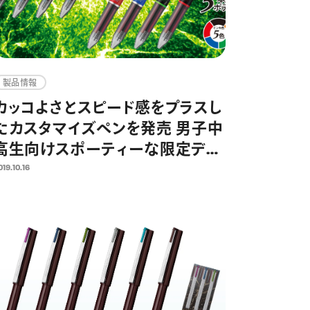
製品情報
カッコよさとスピード感をプラスし
たカスタマイズペンを発売 男子中
高生向けスポーティーな限定デザ
イン
019.10.16