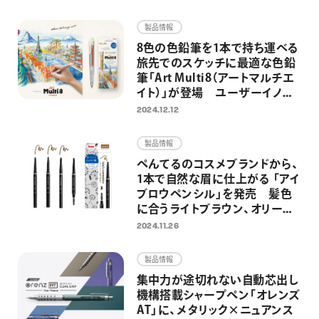
画材
製品情報
その他
8色の色鉛筆を1本で持ち運べる
旅先でのスケッチに最適な色鉛
筆「Art Multi8（アートマルチエ
イト）」が登場 ユーザーイノベ
ーションから、アートシーンに特
2024.12.12
化した1本へ
製品情報
ぺんてるのコスメブランドから、
1本で自然な眉に仕上がる 「アイ
ブロウペンシル」を発売 髪色
に合うライトブラウン、オリーブ
ブラウン、ダークブラウンの全3
2024.11.26
色を展開
製品情報
集中力が途切れない自動芯出し
機構搭載シャープペン「オレンズ
AT」に、メタリック×ニュアンス