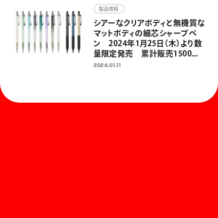
発売開始
製品情報
シアーなクリアボディと無機質な
マットボディの細芯シャープペ
ン 2024年1月25日（木）より数
量限定発売 累計販売1500万
本の折れないシャープペン「オ
2024.01.11
レンズ」発売10周年企画 第二弾
ホーム
お知らせ
商品を探す
お問い合わせ
マガジン
サポート
Global
ぺんてるについて
運営会社