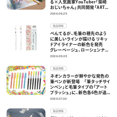
る×人気画家YouTuber「柴崎
おじいちゃん」共同開発「ART
CRAYON（アートクレヨン）」を一
2024.09.25
般発売 ワインを嗜みながら描
く大人のためのアートワークショ
製品情報
ップも開催
ぺんてるが、毛筆の穂先のよう
に美しいラインが描ける リキッ
ドアイライナーの新色を発売
グレーベージュ、ローシェンナの
2色を追加し全5色展開に
2024.09.03
製品情報
ネオンカラーが鮮やかな発色の
筆ペンが新登場 「筆タッチサイ
ンペン」と毛筆タイプの「アート
ブラッシュ」に、新色各6色が追
加
2024.07.02
製品情報