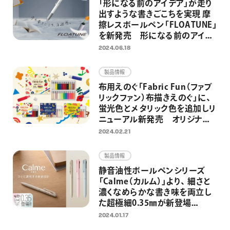
「形になる前のアイデア」が走り
出すような書きごこちを実現 摩
擦レスボールペン「FLOATUNE」
を新発売 形になる前のアイデ
アとメモに関する1000名意識調
2024.06.18
査を実施
製品情報
布用えのぐ「Fabric Fun（ファブ
リックファン）布描きえのぐ」に、
蛍光色とメタリック色を追加しリ
ニューアル新発売 オリジナル
グッズ制作を気軽に楽しめる
2024.02.21
製品情報
静音油性ボールペンシリーズ
「Calme（カルム）」より、 細さと
濃くなめらかな書き味を両立し
た超極細0.35㎜が新登場
0.5/0.7㎜の3色ボールペン限定
2024.01.17
色と合わせて1月31日（水）より