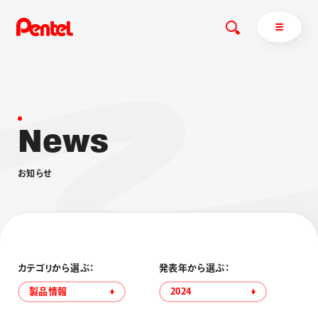
N
e
w
s
商品を探す
商品を探すトップ
お
知
ら
せ
ボールペン
ぺんてるについて
ペン
エナージェル
サインペン
オレンズ
マーカー
ぺんてるについてトップ
シャープペン
メッセージ
カテゴリから選ぶ：
発表年から選ぶ：
消し具
採用情報
製品情報
2024
ブラッシュ（筆）
運営会社