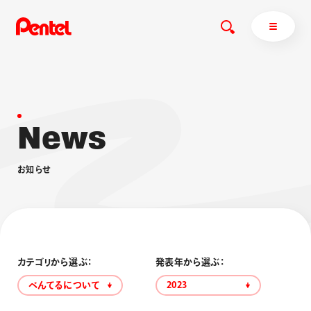
N
e
w
s
商品を探す
商品を探すトップ
お
知
ら
せ
ボールペン
ぺんてるについて
ペン
エナージェル
サインペン
オレンズ
マーカー
ぺんてるについてトップ
シャープペン
メッセージ
カテゴリから選ぶ：
発表年から選ぶ：
消し具
採用情報
ぺんてるについて
2023
ブラッシュ（筆）
運営会社