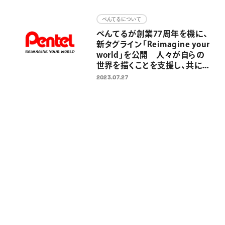
画材
ぺんてるについて
その他
ぺんてるが創業77周年を機に、
新タグライン「Reimagine your
world」を公開 人々が自らの
世界を描くことを支援し、共に未
来を描いていくために
2023.07.27