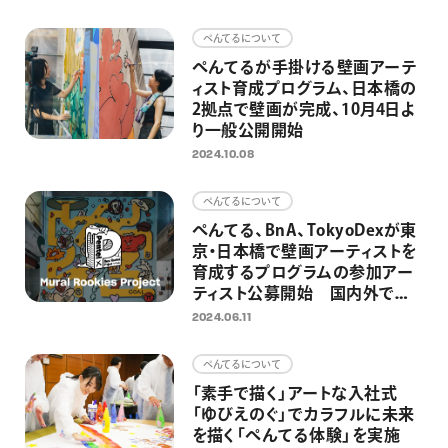
画材
ぺんてるについて
その他
ぺんてるが手掛ける壁画アーテ
ィスト育成プログラム、日本橋の
2拠点で壁画が完成、10月4日よ
り一般公開開始
2024.10.08
ぺんてるについて
ぺんてる、BnA、TokyoDexが東
京・日本橋で壁画アーティストを
育成するプログラムの参加アー
ティスト公募開始 国内外で活
躍のアーティストYUSEI
2024.06.11
SAGAWAがメンターで参加
ぺんてるについて
「素手で描く」アートな入社式
「ゆびえのぐ」でカラフルに未来
を描く「ぺんてる体験」を実施