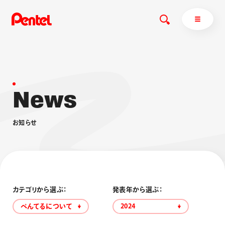
N
e
w
s
商品を探す
商品を探すトップ
お
知
ら
せ
ボールペン
ぺんてるについて
ペン
エナージェル
サインペン
オレンズ
マーカー
ぺんてるについてトップ
シャープペン
メッセージ
カテゴリから選ぶ：
発表年から選ぶ：
消し具
採用情報
ぺんてるについて
2024
ブラッシュ（筆）
運営会社