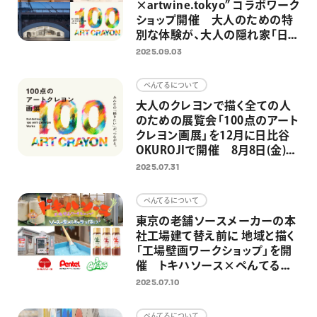
×artwine.tokyo” コラボワーク
ショップ開催 大人のための特
別な体験が、大人の隠れ家「日
比谷OKUROJI」への展示へ
2025.09.03
ぺんてるについて
大人のクレヨンで描く全ての人
のための展覧会「100点のアート
クレヨン画展」を12月に日比谷
OKUROJIで開催 8月8日(金)よ
り作品募集開始
2025.07.31
ぺんてるについて
東京の老舗ソースメーカーの本
社工場建て替え前に 地域と描く
「工場壁画ワークショップ」を開
催 トキハソース×ぺんてる×
ミズグチグッチ氏共同企画
2025.07.10
ぺんてるについて