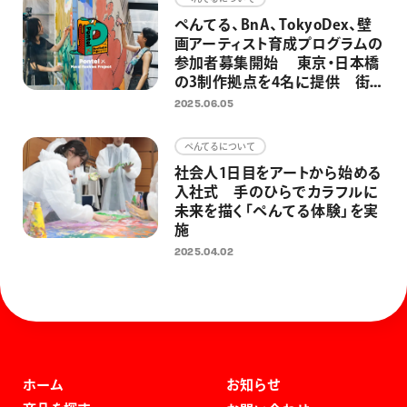
ぺんてる、BnA、TokyoDex、壁
画アーティスト育成プログラムの
参加者募集開始 東京・日本橋
の3制作拠点を4名に提供 街と
人をアートでつなぎ、アートを日
2025.06.05
常にするための取り組みとして
ぺんてるについて
社会人1日目をアートから始める
入社式 手のひらでカラフルに
未来を描く「ぺんてる体験」を実
施
2025.04.02
ホーム
お知らせ