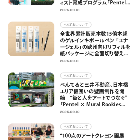
ィスト育成プログラム「Pentel
× Mural Rookies Project」第2
2025.09.18
弾
ぺんてるについて
全世界累計販売本数15億本超
のゲルインキボールペン 「エナ
ージェル」の欧州向けリフィルを
紙パッケージに全面切り替え
プラスチック使用量約40％削減
2025.09.11
を達成
ぺんてるについて
ぺんてると三井不動産、日本橋
エリア仮囲いの壁画制作を開
始 “街と人をアートでつなぐ”
「Pentel × Mural Rookies
Project 2025」
2025.09.10
ぺんてるについて
“100点のアートクレヨン画展