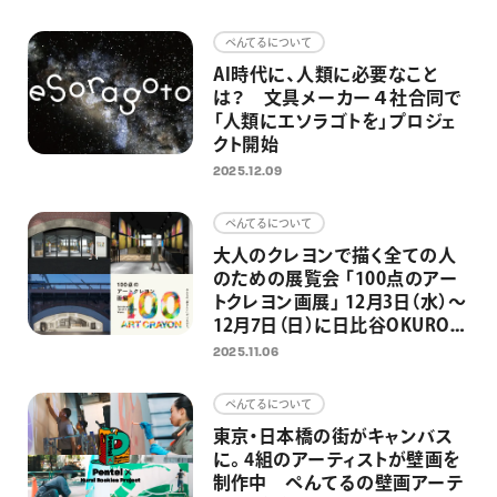
画材
ぺんてるについて
その他
AI時代に、人類に必要なこと
は？ 文具メーカー４社合同で
「人類にエソラゴトを」プロジェ
クト開始
2025.12.09
ぺんてるについて
大人のクレヨンで描く全ての人
のための展覧会 「100点のアー
トクレヨン画展」 12月3日（水）～
12月7日（日）に日比谷OKUROJI
で開催 2,300点以上の応募作
2025.11.06
品から100点の選出作品を展示
ぺんてるについて
東京・日本橋の街がキャンバス
に。4組のアーティストが壁画を
制作中 ぺんてるの壁画アーテ