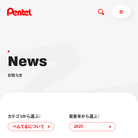
N
e
w
s
商品を探す
商品を探すトップ
お
知
ら
せ
ボールペン
ぺんてるについて
ペン
エナージェル
サインペン
オレンズ
マーカー
ぺんてるについてトップ
シャープペン
メッセージ
カテゴリから選ぶ：
発表年から選ぶ：
消し具
採用情報
ぺんてるについて
2025
ブラッシュ（筆）
運営会社