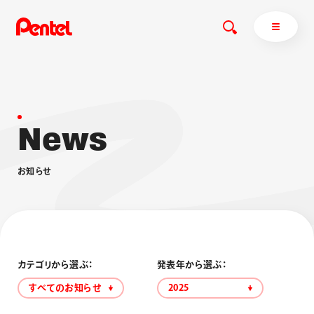
N
e
w
s
商品を探す
商品を探すトップ
お
知
ら
せ
ボールペン
ぺんてるについて
ペン
エナージェル
サインペン
オレンズ
マーカー
ぺんてるについてトップ
シャープペン
メッセージ
カテゴリから選ぶ：
発表年から選ぶ：
消し具
採用情報
すべてのお知らせ
2025
ブラッシュ（筆）
運営会社