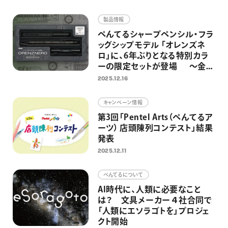
画材
製品情報
その他
ぺんてるシャープペンシル・フラ
ッグシップモデル 「オレンズネ
ロ」に、6年ぶりとなる特別カラ
ーの限定セットが登場 ～金属
製の替芯ケースとホルダー式消
2025.12.16
しゴムを組み合わせた特別仕様
～
キャンペーン情報
第3回「Pentel Arts（ぺんてるア
ーツ） 店頭陳列コンテスト」結果
発表
2025.12.11
ぺんてるについて
AI時代に、人類に必要なこと
は？ 文具メーカー４社合同で
「人類にエソラゴトを」プロジェ
クト開始