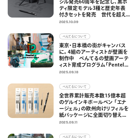
シル発売60周年を記念し、黒ボ
ディ限定モデル3種と歴史年表
付きセットを発売 世代を超え
て、学生からアーティストに愛さ
2025.10.09
れる高機能シャープペンシル
ぺんてるについて
東京・日本橋の街がキャンバス
に。4組のアーティストが壁画を
制作中 ぺんてるの壁画アーテ
ィスト育成プログラム「Pentel
× Mural Rookies Project」第2
2025.09.18
弾
ぺんてるについて
全世界累計販売本数15億本超
のゲルインキボールペン 「エナ
ージェル」の欧州向けリフィルを
紙パッケージに全面切り替え
プラスチック使用量約40％削減
2025.09.11
を達成
ぺんてるについて