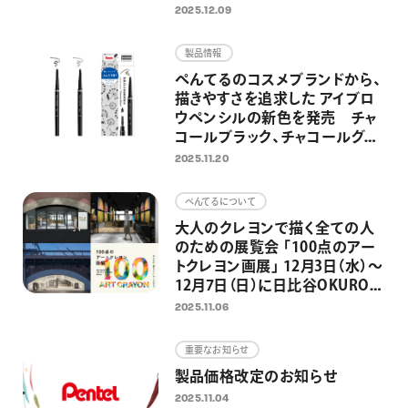
2025.12.09
製品情報
ぺんてるのコスメブランドから、
描きやすさを追求した アイブロ
ウペンシルの新色を発売 チャ
コールブラック、チャコールグレ
ーの2色を追加し、全5色展開に
2025.11.20
ぺんてるについて
大人のクレヨンで描く全ての人
のための展覧会 「100点のアー
トクレヨン画展」 12月3日（水）～
12月7日（日）に日比谷OKUROJI
で開催 2,300点以上の応募作
2025.11.06
品から100点の選出作品を展示
重要なお知らせ
製品価格改定のお知らせ
2025.11.04