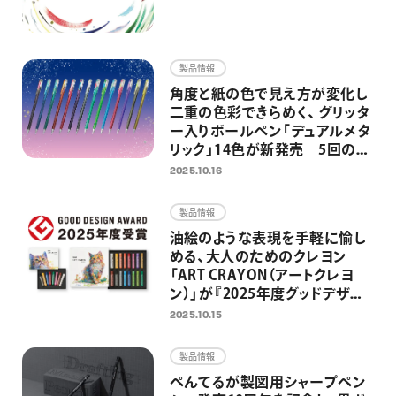
製品情報
角度と紙の色で見え方が変化し
二重の色彩できらめく、 グリッタ
ー入りボールペン「デュアルメタ
リック」14色が新発売 5回の限
定発売を経て、待望の定番化 ノ
2025.10.16
ートやイラスト、推し活グッズを
グリッターインキが華やかに彩
製品情報
る
油絵のような表現を手軽に愉し
める、大人のためのクレヨン
「ART CRAYON（アートクレヨ
ン）」が『2025年度グッドデザイ
ン賞』を受賞
2025.10.15
製品情報
ぺんてるが製図用シャープペン