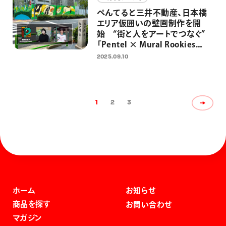
ぺんてると三井不動産、日本橋
エリア仮囲いの壁画制作を開
始 “街と人をアートでつなぐ”
「Pentel × Mural Rookies
Project 2025」
2025.09.10
1
2
3
ホーム
お知らせ
商品を探す
お問い合わせ
マガジン