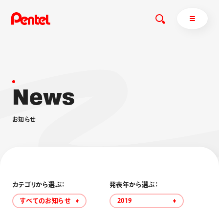
N
e
w
s
商品を探す
商品を探すトップ
お
知
ら
せ
ボールペン
ぺんてるについて
ペン
エナージェル
サインペン
オレンズ
マーカー
ぺんてるについてトップ
シャープペン
メッセージ
カテゴリから選ぶ：
発表年から選ぶ：
消し具
採用情報
すべてのお知らせ
2019
ブラッシュ（筆）
運営会社