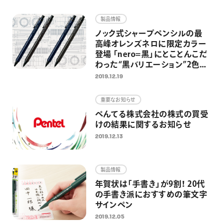
画材
製品情報
その他
ノック式シャープペンシルの最
高峰オレンズネロに限定カラー
登場 「nero=黒」にとことんこだ
わった“黒バリエーション”2色を
発売
2019.12.19
重要なお知らせ
ぺんてる株式会社の株式の買受
けの結果に関するお知らせ
2019.12.13
製品情報
年賀状は「手書き」が9割！ 20代
の手書き派におすすめの筆文字
サインペン
2019.12.05