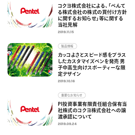
コクヨ株式会社による、「ぺんて
る株式会社の株式の買付け方針
に関するお知らせ」等に関する
当社見解
2019.11.15
製品情報
カッコよさとスピード感をプラス
したカスタマイズペンを発売 男
子中高生向けスポーティーな限
定デザイン
2019.10.16
重要なお知らせ
PI投資事業有限責任組合保有当
社株式のコクヨ株式会社への譲
渡承認について
2019.09.24