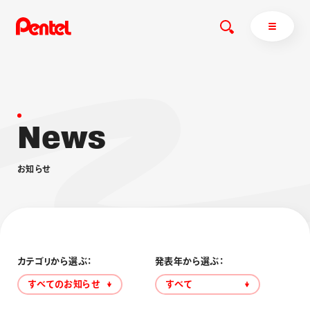
N
e
w
s
商品を探す
商品を探すトップ
お
知
ら
せ
ボールペン
ぺんてるについて
ペン
エナージェル
サインペン
オレンズ
マーカー
ぺんてるについてトップ
シャープペン
メッセージ
カテゴリから選ぶ：
発表年から選ぶ：
消し具
採用情報
すべてのお知らせ
すべて
ブラッシュ（筆）
運営会社