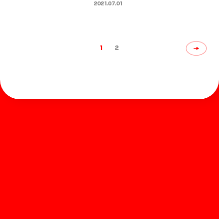
れるコミュニケーションツール提
2021.07.01
案として2021年7月より実施
1
2
ホーム
お知らせ
商品を探す
お問い合わせ
マガジン
サポート
Global
ぺんてるについて
運営会社