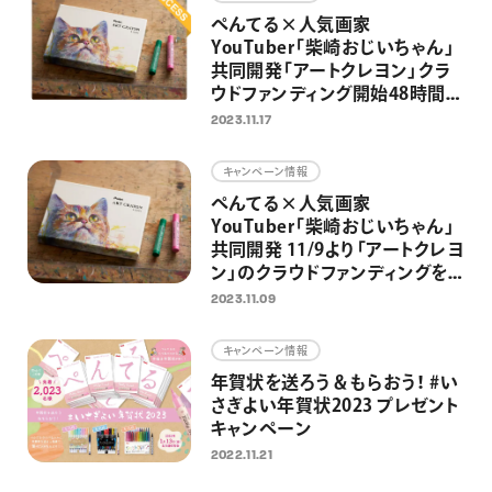
ぺんてる×人気画家
YouTuber「柴崎おじいちゃん」
共同開発「アートクレヨン」クラ
ウドファンディング開始48時間で
目標達成
2023.11.17
キャンペーン情報
ぺんてる×人気画家
YouTuber「柴崎おじいちゃん」
共同開発 11/9より「アートクレヨ
ン」のクラウドファンディングを
開始 ぺんてる初のクラファン
2023.11.09
で、大人の日常にアートを届ける
キャンペーン情報
年賀状を送ろう＆もらおう！ #い
さぎよい年賀状2023 プレゼント
キャンペーン
2022.11.21