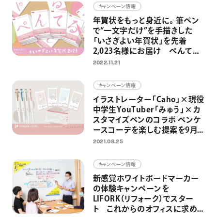
キャンペーン情報
年賀状をもっと身近に。筆ペン
で“一文字だけ”を手描きした
「いさぎよい年賀状」を先着
2,023名様にお届け ぺんてる
に年賀状を送ると筆ペンが当た
2022.11.21
るキャンペーンも同時開催
キャンペーン情報
イラストレーター「Caho」×現役
中学生YouTuber「みゅう」×カ
スタマイズペンのコラボ ペンケ
ースコーデを楽しむ提案を9月よ
りスタート
2021.08.25
キャンペーン情報
新感覚ホワイトボードマーカー
の体験キャンペーンを
LIFORK（リフォーク）でスター
ト これからのオフィスに求めら