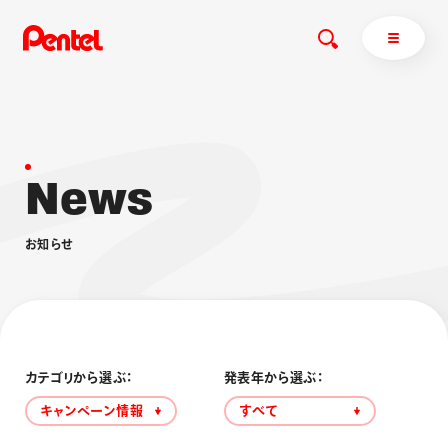
N
e
w
s
商品を探す
商品を探すトップ
お
知
ら
せ
ボールペン
ぺんてるについて
ペン
エナージェル
サインペン
オレンズ
マーカー
ぺんてるについてトップ
シャープペン
メッセージ
カテゴリから選ぶ：
発表年から選ぶ：
消し具
採用情報
キャンペーン情報
すべて
ブラッシュ（筆）
運営会社