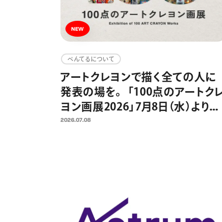
ぺんてるについて
アートクレヨンで描く全ての人に
発表の場を。 「100点のアートク
ヨン画展2026」7月8日（水）より作
品募集開始 2025年の応募総
2026.07.08
約2300点、今年も応募作品の中
ら100点を日比谷OKUROJIで展