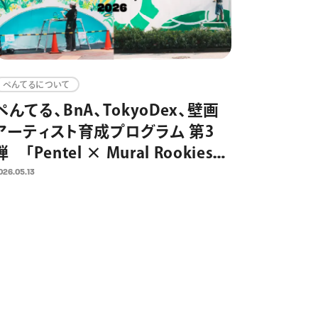
ぺんてるについて
ぺんてる、BnA、TokyoDex、壁画
アーティスト育成プログラム 第3
弾 「Pentel × Mural Rookies
Project 2026」の参加者募集開
026.05.13
始 東京・日本橋3カ所の制作場
所を4組に提供 街と人をアート
でつなぎ、アートを日常にするため
の取り組みとして