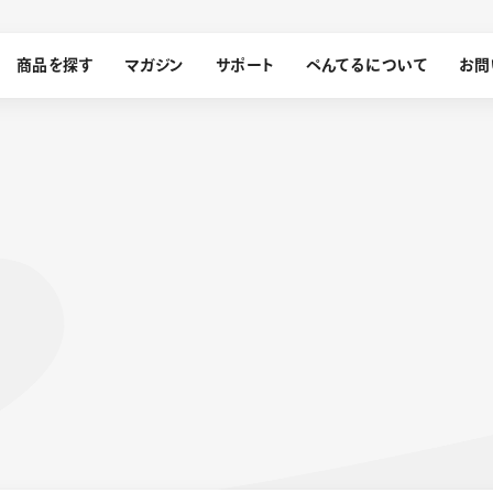
商品を探す
マガジン
サポート
ぺんてるについて
お問
探す
ぺんてるについて
ン
サインペン
オレンズ
メッセージ
採用情報
筆）
運営会社