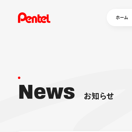
ホーム
商品を
ボールペン
ペン
N
e
w
s
マーカー
シャープペ
エナージェル
お
知
ら
せ
消し具
ブラッシュ（
画材
その他