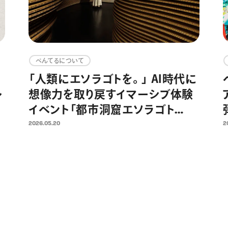
ぺんてるについて
「人類にエソラゴトを。」 AI時代に
レ
想像力を取り戻すイマーシブ体験
イベント「都市洞窟エソラゴト
数
ver.1」をついに一般公開へ 大平
2026.05.20
2
か
貴之氏監修－先史時代の洞窟壁
示
画と原始の満天の星空を日比谷で