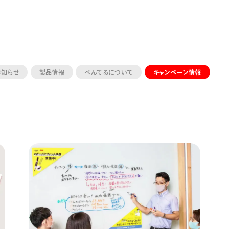
お知らせ
製品情報
ぺんてるについて
キャンペーン情報
ーン 限定
アートクレヨン
くるりら
sign