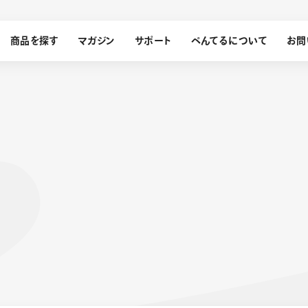
商品を探す
マガジン
サポート
ぺんてるについて
お問
探す
ぺんてるについて
ン
サインペン
オレンズ
メッセージ
採用情報
筆）
運営会社