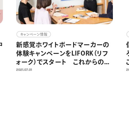
キャンペーン情報
中
新感覚ホワイトボードマーカーの
体験キャンペーンをLIFORK（リフ
コ
ォーク）でスタート これからのオ
ー
フィスに求められるコミュニケー
2021.07.01
2
ションツール提案として2021年7
月より実施