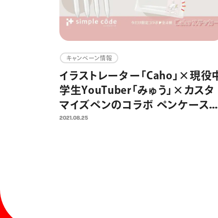
キャンペーン情報
イラストレーター「Caho」×現役
学生YouTuber「みゅう」×カスタ
マイズペンのコラボ ペンケース
ーデを楽しむ提案を9月よりスタ
2021.08.25
ト