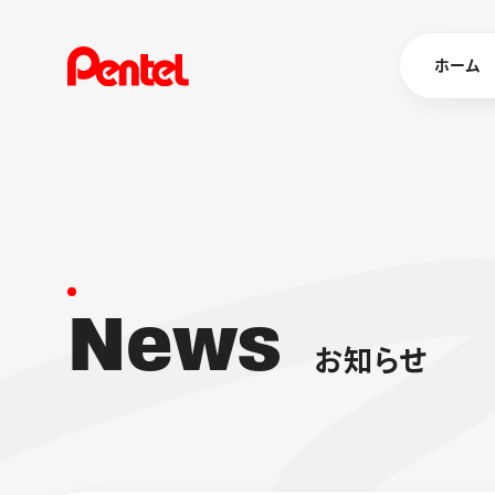
ホーム
商品を
ボールペン
ペン
N
e
w
s
マーカー
シャープペ
エナージェル
お
知
ら
せ
消し具
ブラッシュ（
画材
その他