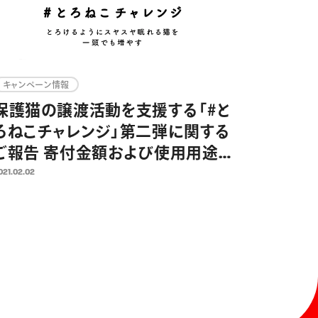
キャンペーン情報
保護猫の譲渡活動を支援する「#と
ろねこチャレンジ」第二弾に関する
ご報告 寄付金額および使用用途
について
021.02.02