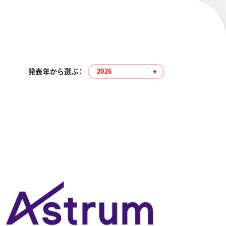
発表年から選ぶ：
2026
エナージェル コハレ
スマッシュ 限定 ダイヤ
モンドメタリックカラ
ーズ