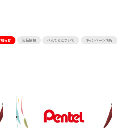
お知らせ
製品情報
ぺんてるについて
キャンペーン情報
ーン 限定
アートクレヨン
くるりら
sign