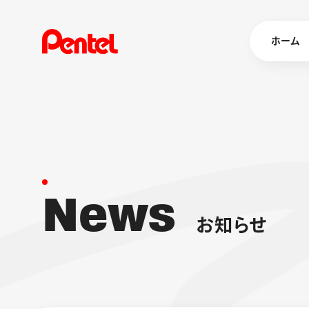
ホーム
商品を
ボールペン
ペン
N
e
w
s
マーカー
シャープペ
エナージェル
お
知
ら
せ
消し具
ブラッシュ（
画材
その他