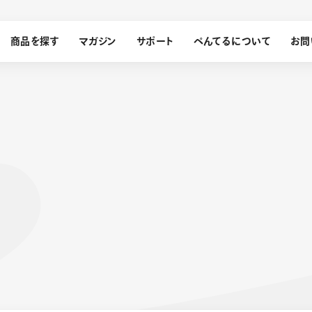
商品を探す
マガジン
サポート
ぺんてるについて
お問
探す
ぺんてるについて
ン
サインペン
オレンズ
メッセージ
採用情報
筆）
運営会社