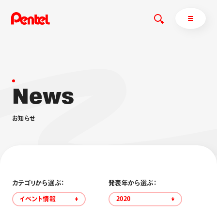
N
e
w
s
商品を探す
商品を探すトップ
お
知
ら
せ
ボールペン
ぺんてるについて
ペン
エナージェル
サインペン
オレンズ
マーカー
ぺんてるについてトップ
シャープペン
メッセージ
カテゴリから選ぶ：
発表年から選ぶ：
消し具
採用情報
イベント情報
2020
ブラッシュ（筆）
運営会社