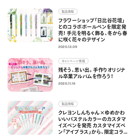
画材
製品情報
その他
フラワーショップ「日比谷花壇」
とのコラボボールペンを限定発
売！ 手元を明るく飾る、冬から春
に咲く花々のデザイン
2020.12.09
キャンペーン情報
残そう、思い出。手作りオリジナ
ル卒業アルバムを作ろう！
2020.11.16
製品情報
クレヨンしんちゃん×ゆめかわ
いいパステルカラーのカスタマ
イズペンを発売 カスタマイズペ
ン「アイプラス」から、限定コラ