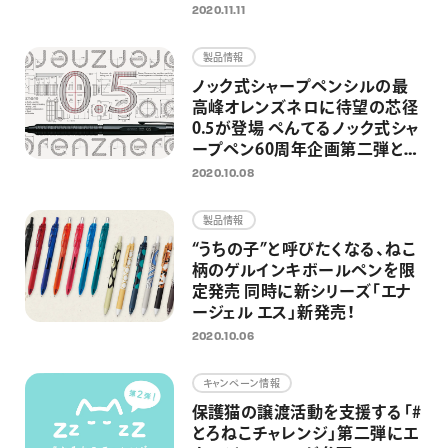
ボレーションデザイン登場
2020.11.11
製品情報
ノック式シャープペンシルの最
高峰オレンズネロに待望の芯径
0.5が登場 ぺんてるノック式シャ
ープペン60周年企画第二弾とし
て
2020.10.08
製品情報
“うちの子”と呼びたくなる、ねこ
柄のゲルインキボールペンを限
定発売 同時に新シリーズ「エナ
ージェル エス」新発売！
2020.10.06
キャンペーン情報
保護猫の譲渡活動を支援する「#
とろねこチャレンジ」第二弾にエ