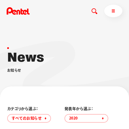
N
e
w
s
商品を探す
商品を探すトップ
お
知
ら
せ
ボールペン
ぺんてるについて
ペン
エナージェル
サインペン
オレンズ
マーカー
ぺんてるについてトップ
シャープペン
メッセージ
カテゴリから選ぶ：
発表年から選ぶ：
消し具
採用情報
すべてのお知らせ
2020
ブラッシュ（筆）
運営会社