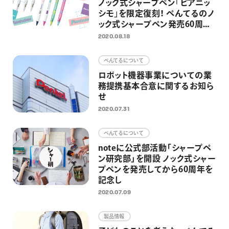
ノック式シャープペン｢ピアニッ
シモ｣を限定復刻！ ぺんてるのノ
ック式シャープペン発売60周年
企画の第一弾として
2020.08.18
ぺんてるについて
ロボット機器事業についての業
務提携基本合意に関するお知ら
せ
2020.07.31
ぺんてるについて
noteに公式部活動「シャープペ
ン研究部」を開設 ノック式シャー
プペンを発売してから60周年を
記念し
2020.07.09
製品情報