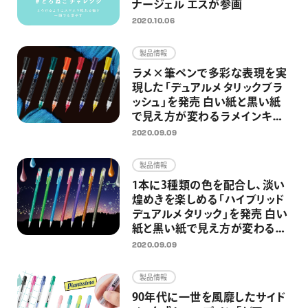
ナージェル エスが参画
2020.10.06
製品情報
ラメ×筆ペンで多彩な表現を実
現した「デュアルメタリックブラ
ッシュ」を発売 白い紙と黒い紙
で見え方が変わるラメインキを
搭載
2020.09.09
製品情報
1本に3種類の色を配合し、淡い
煌めきを楽しめる「ハイブリッド
デュアルメタリック」を発売 白い
紙と黒い紙で見え方が変わるラ
メペンの限定カラー
2020.09.09
製品情報
90年代に一世を風靡したサイド