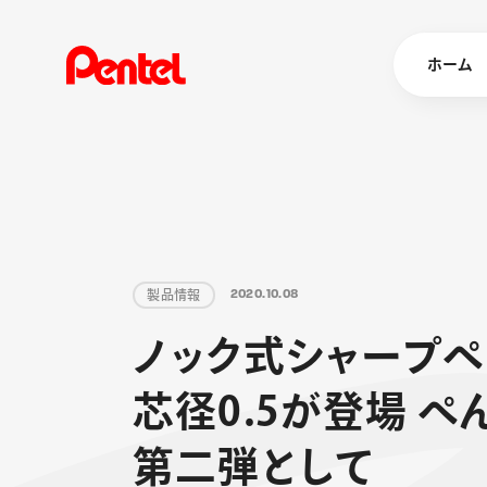
ホーム
商品を
ボールペン
ペン
製
品
情
報
2
0
2
0
.
1
0
.
0
8
マーカー
ノ
ッ
ク
式
シ
ャ
ー
プ
ペ
シャープペ
エナージェル
消し具
ブラッシュ（
芯
径
0
.
5
が
登
場
ぺ
画材
その他
第
二
弾
と
し
て