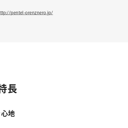
ttp://pentel-orenznero.jp/
特
長
き心地