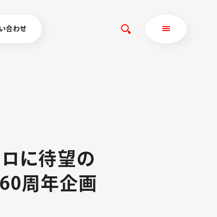
い合わせ
ネ
ロ
に
待
望
の
6
0
周
年
企
画