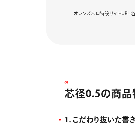
オレンズネロ特設サイトURL：
h
0
1
芯
径
0
.
5
の
商
品
1．こだわり抜いた書