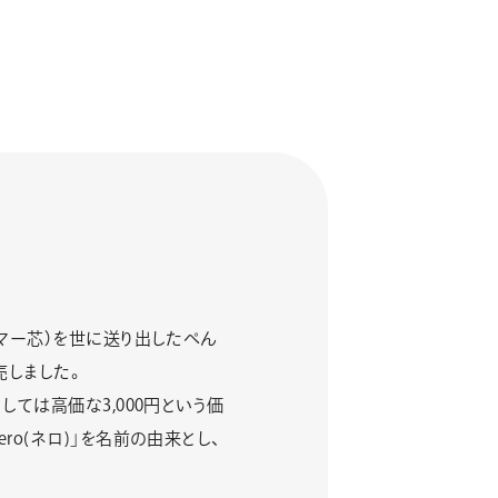
リマー芯）を世に送り出したぺん
売しました。
ては高価な3,000円という価
o(ネロ)｣を名前の由来とし、