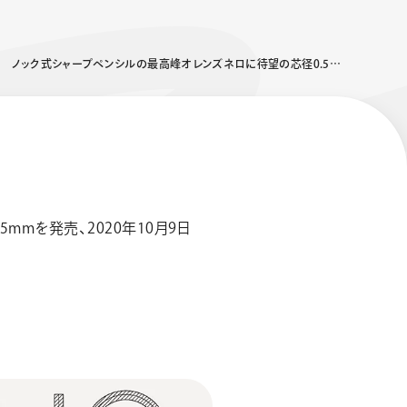
ノック式シャープペンシルの最高峰オレンズネロに待望の芯径0.5が登場 ぺんてるノック式シャープペン60周年企画第二弾として
mを発売、2020年10月9日
エナージェル コハレ
スマッシュ 限定 ダイヤ
モンドメタリックカラ
ーズ