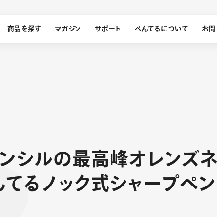
商品を探す
マガジン
サポート
ぺんてるについて
お問
探す
ぺんてるについて
ン
シ
ル
の
最
高
峰
オ
レ
ン
ズ
ン
サインペン
オレンズ
メッセージ
採用情報
筆）
ん
て
る
ノ
ッ
ク
式
シ
ャ
ー
プ
ペ
ン
運営会社