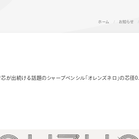
ホーム
お知らせ
芯が出続ける話題のシャープペンシル｢オレンズネロ｣の芯径0.5m
ーン 限定
アートクレヨン
くるりら
sign