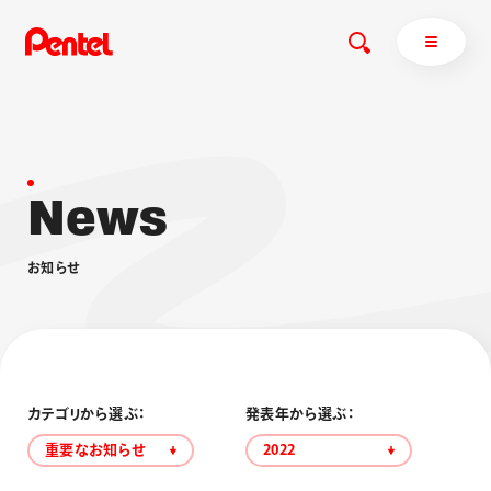
N
e
w
s
商品を探す
商品を探すトップ
お
知
ら
せ
ボールペン
ぺんてるについて
ペン
エナージェル
サインペン
オレンズ
マーカー
ぺんてるについてトップ
シャープペン
メッセージ
カテゴリから選ぶ：
発表年から選ぶ：
消し具
採用情報
重要なお知らせ
2022
ブラッシュ（筆）
運営会社