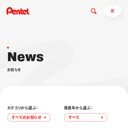
N
e
w
s
商品を探す
商品を探すトップ
お
知
ら
せ
ボールペン
ぺんてるについて
ペン
エナージェル
サインペン
オレンズ
マーカー
ぺんてるについてトップ
シャープペン
メッセージ
カテゴリから選ぶ：
発表年から選ぶ：
消し具
採用情報
すべてのお知らせ
すべて
ブラッシュ（筆）
運営会社