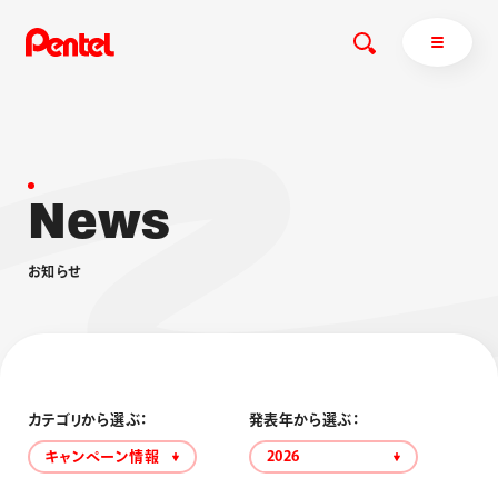
N
e
w
s
商品を探す
商品を探すトップ
お
知
ら
せ
ボールペン
ぺんてるについて
ペン
エナージェル
サインペン
オレンズ
マーカー
ぺんてるについてトップ
シャープペン
メッセージ
カテゴリから選ぶ：
発表年から選ぶ：
消し具
採用情報
キャンペーン情報
2026
ブラッシュ（筆）
運営会社