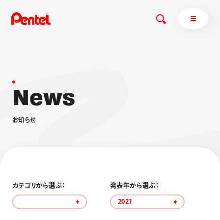
N
e
w
s
商品を探す
商品を探すトップ
お
知
ら
せ
ボールペン
ぺんてるについて
ペン
エナージェル
サインペン
オレンズ
マーカー
ぺんてるについてトップ
シャープペン
メッセージ
カテゴリから選ぶ：
発表年から選ぶ：
消し具
採用情報
2021
ブラッシュ（筆）
運営会社