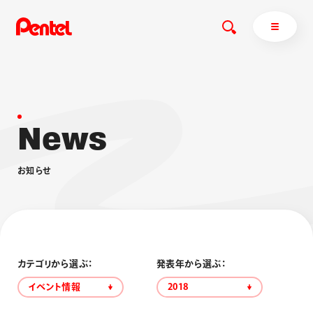
N
e
w
s
商品を探す
商品を探すトップ
お
知
ら
せ
ボールペン
ぺんてるについて
ペン
エナージェル
サインペン
オレンズ
マーカー
ぺんてるについてトップ
シャープペン
メッセージ
カテゴリから選ぶ：
発表年から選ぶ：
消し具
採用情報
イベント情報
2018
ブラッシュ（筆）
運営会社