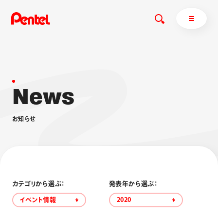
N
e
w
s
商品を探す
商品を探すトップ
お
知
ら
せ
ボールペン
ぺんてるについて
ペン
エナージェル
サインペン
オレンズ
マーカー
ぺんてるについてトップ
シャープペン
メッセージ
カテゴリから選ぶ：
発表年から選ぶ：
消し具
採用情報
イベント情報
2020
ブラッシュ（筆）
運営会社