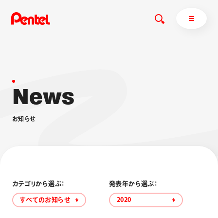
N
e
w
s
商品を探す
商品を探すトップ
お
知
ら
せ
ボールペン
ぺんてるについて
ペン
エナージェル
サインペン
オレンズ
マーカー
ぺんてるについてトップ
シャープペン
メッセージ
カテゴリから選ぶ：
発表年から選ぶ：
消し具
採用情報
すべてのお知らせ
2020
ブラッシュ（筆）
運営会社