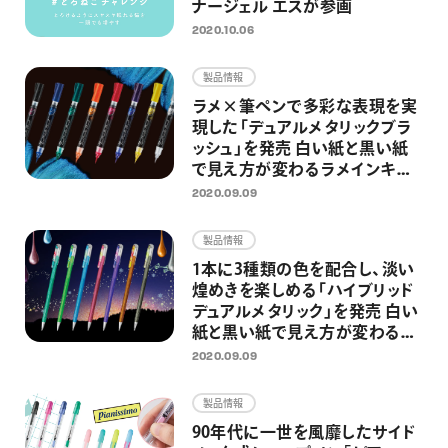
ナージェル エスが参画
2020.10.06
製品情報
ラメ×筆ペンで多彩な表現を実
現した「デュアルメタリックブラ
ッシュ」を発売 白い紙と黒い紙
で見え方が変わるラメインキを
搭載
2020.09.09
製品情報
1本に3種類の色を配合し、淡い
煌めきを楽しめる「ハイブリッド
デュアルメタリック」を発売 白い
紙と黒い紙で見え方が変わるラ
メペンの限定カラー
2020.09.09
製品情報
90年代に一世を風靡したサイド