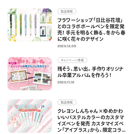
画材
製品情報
その他
フラワーショップ「日比谷花壇」
とのコラボボールペンを限定発
売！ 手元を明るく飾る、冬から春
に咲く花々のデザイン
2020.12.09
キャンペーン情報
残そう、思い出。手作りオリジナ
ル卒業アルバムを作ろう！
2020.11.16
製品情報
クレヨンしんちゃん×ゆめかわ
いいパステルカラーのカスタマ
イズペンを発売 カスタマイズペ
ン「アイプラス」から、限定コラ