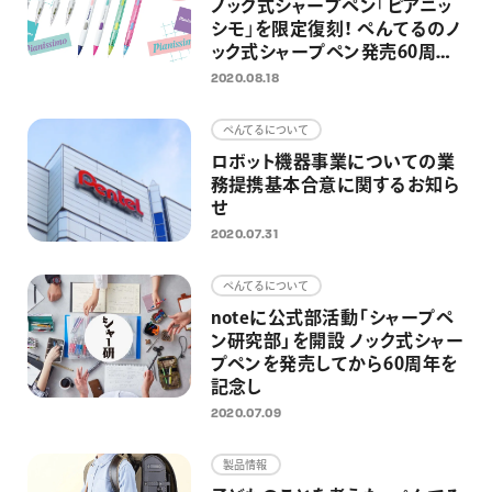
ノック式シャープペン｢ピアニッ
シモ｣を限定復刻！ ぺんてるのノ
ック式シャープペン発売60周年
企画の第一弾として
2020.08.18
ぺんてるについて
ロボット機器事業についての業
務提携基本合意に関するお知ら
せ
2020.07.31
ぺんてるについて
noteに公式部活動「シャープペ
ン研究部」を開設 ノック式シャー
プペンを発売してから60周年を
記念し
2020.07.09
製品情報