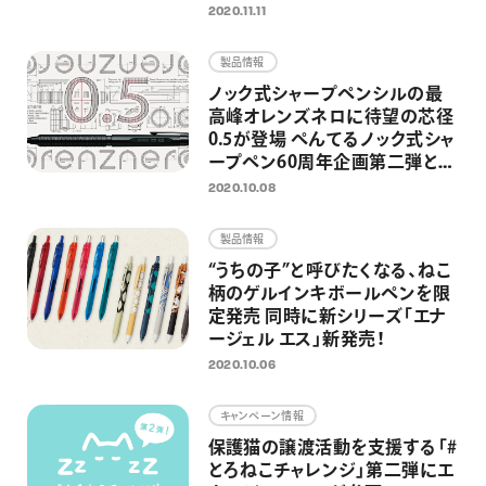
ボレーションデザイン登場
2020.11.11
製品情報
ノック式シャープペンシルの最
高峰オレンズネロに待望の芯径
0.5が登場 ぺんてるノック式シャ
ープペン60周年企画第二弾とし
て
2020.10.08
製品情報
“うちの子”と呼びたくなる、ねこ
柄のゲルインキボールペンを限
定発売 同時に新シリーズ「エナ
ージェル エス」新発売！
2020.10.06
キャンペーン情報
保護猫の譲渡活動を支援する「#
とろねこチャレンジ」第二弾にエ