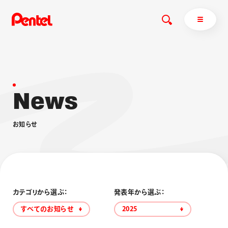
N
e
w
s
商品を探す
商品を探すトップ
お
知
ら
せ
ボールペン
ぺんてるについて
ペン
エナージェル
サインペン
オレンズ
マーカー
ぺんてるについてトップ
シャープペン
メッセージ
カテゴリから選ぶ：
発表年から選ぶ：
消し具
採用情報
すべてのお知らせ
2025
ブラッシュ（筆）
運営会社