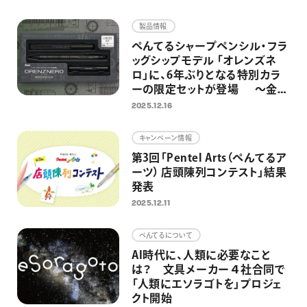
画材
製品情報
その他
ぺんてるシャープペンシル・フラ
ッグシップモデル 「オレンズネ
ロ」に、6年ぶりとなる特別カラ
ーの限定セットが登場 ～金属
製の替芯ケースとホルダー式消
2025.12.16
しゴムを組み合わせた特別仕様
～
キャンペーン情報
第3回「Pentel Arts（ぺんてるア
ーツ） 店頭陳列コンテスト」結果
発表
2025.12.11
ぺんてるについて
AI時代に、人類に必要なこと
は？ 文具メーカー４社合同で
「人類にエソラゴトを」プロジェ
クト開始