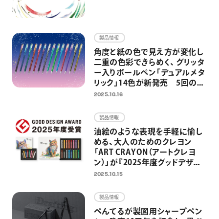
製品情報
角度と紙の色で見え方が変化し
二重の色彩できらめく、 グリッタ
ー入りボールペン「デュアルメタ
リック」14色が新発売 5回の限
定発売を経て、待望の定番化 ノ
2025.10.16
ートやイラスト、推し活グッズを
グリッターインキが華やかに彩
製品情報
る
油絵のような表現を手軽に愉し
める、大人のためのクレヨン
「ART CRAYON（アートクレヨ
ン）」が『2025年度グッドデザイ
ン賞』を受賞
2025.10.15
製品情報
ぺんてるが製図用シャープペン