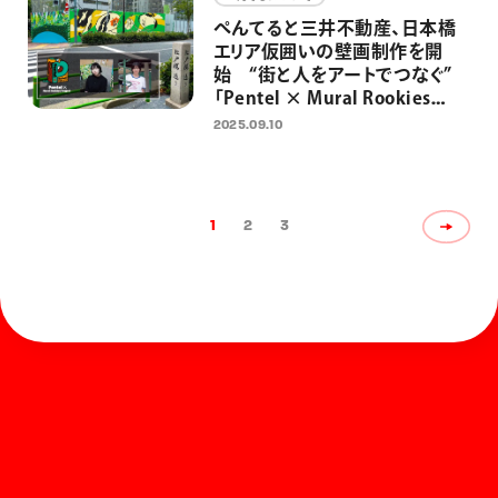
ぺんてると三井不動産、日本橋
エリア仮囲いの壁画制作を開
始 “街と人をアートでつなぐ”
「Pentel × Mural Rookies
Project 2025」
2025.09.10
1
2
3
ホーム
お知らせ
商品を探す
お問い合わせ
マガジン