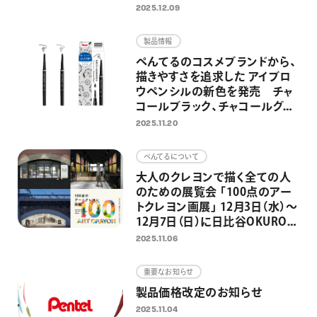
2025.12.09
製品情報
ぺんてるのコスメブランドから、
描きやすさを追求した アイブロ
ウペンシルの新色を発売 チャ
コールブラック、チャコールグレ
ーの2色を追加し、全5色展開に
2025.11.20
ぺんてるについて
大人のクレヨンで描く全ての人
のための展覧会 「100点のアー
トクレヨン画展」 12月3日（水）～
12月7日（日）に日比谷OKUROJI
で開催 2,300点以上の応募作
2025.11.06
品から100点の選出作品を展示
重要なお知らせ
製品価格改定のお知らせ
2025.11.04