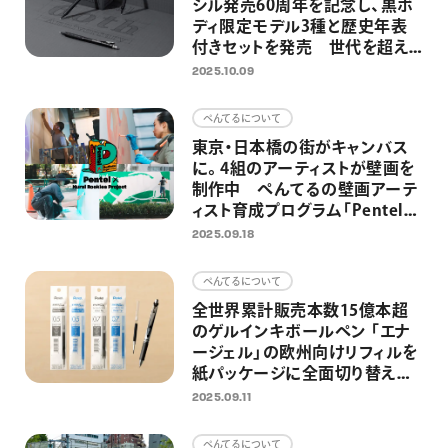
シル発売60周年を記念し、黒ボ
ディ限定モデル3種と歴史年表
付きセットを発売 世代を超え
て、学生からアーティストに愛さ
2025.10.09
れる高機能シャープペンシル
ぺんてるについて
東京・日本橋の街がキャンバス
に。4組のアーティストが壁画を
制作中 ぺんてるの壁画アーテ
ィスト育成プログラム「Pentel
× Mural Rookies Project」第2
2025.09.18
弾
ぺんてるについて
全世界累計販売本数15億本超
のゲルインキボールペン 「エナ
ージェル」の欧州向けリフィルを
紙パッケージに全面切り替え
プラスチック使用量約40％削減
2025.09.11
を達成
ぺんてるについて