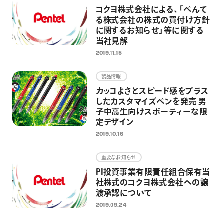
コクヨ株式会社による、「ぺんて
る株式会社の株式の買付け方針
に関するお知らせ」等に関する
当社見解
2019.11.15
製品情報
カッコよさとスピード感をプラス
したカスタマイズペンを発売 男
子中高生向けスポーティーな限
定デザイン
2019.10.16
重要なお知らせ
PI投資事業有限責任組合保有当
社株式のコクヨ株式会社への譲
渡承認について
2019.09.24