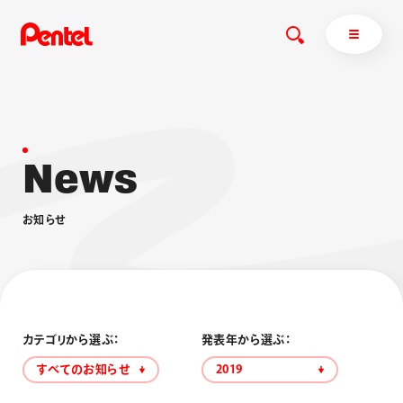
N
e
w
s
商品を探す
商品を探すトップ
お
知
ら
せ
ボールペン
ぺんてるについて
ペン
エナージェル
サインペン
オレンズ
マーカー
ぺんてるについてトップ
シャープペン
メッセージ
カテゴリから選ぶ：
発表年から選ぶ：
消し具
採用情報
すべてのお知らせ
2019
ブラッシュ（筆）
運営会社