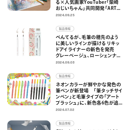
る×人気画家YouTuber「柴崎
おじいちゃん」共同開発「ART
CRAYON（アートクレヨン）」を一
2024.09.25
般発売 ワインを嗜みながら描
く大人のためのアートワークショ
製品情報
ップも開催
ぺんてるが、毛筆の穂先のよう
に美しいラインが描ける リキッ
ドアイライナーの新色を発売
グレーベージュ、ローシェンナの
2色を追加し全5色展開に
2024.09.03
製品情報
ネオンカラーが鮮やかな発色の
筆ペンが新登場 「筆タッチサイ
ンペン」と毛筆タイプの「アート
ブラッシュ」に、新色各6色が追
加
2024.07.02
製品情報