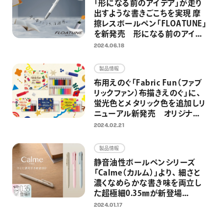
「形になる前のアイデア」が走り
出すような書きごこちを実現 摩
擦レスボールペン「FLOATUNE」
を新発売 形になる前のアイデ
アとメモに関する1000名意識調
2024.06.18
査を実施
製品情報
布用えのぐ「Fabric Fun（ファブ
リックファン）布描きえのぐ」に、
蛍光色とメタリック色を追加しリ
ニューアル新発売 オリジナル
グッズ制作を気軽に楽しめる
2024.02.21
製品情報
静音油性ボールペンシリーズ
「Calme（カルム）」より、 細さと
濃くなめらかな書き味を両立し
た超極細0.35㎜が新登場
0.5/0.7㎜の3色ボールペン限定
2024.01.17
色と合わせて1月31日（水）より