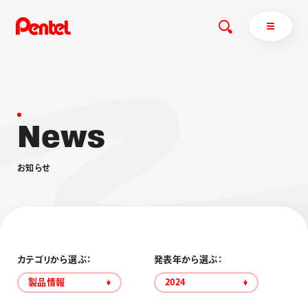
N
e
w
s
商品を探す
商品を探すトップ
お
知
ら
せ
ボールペン
ぺんてるについて
ペン
エナージェル
サインペン
オレンズ
マーカー
ぺんてるについてトップ
シャープペン
メッセージ
カテゴリから選ぶ：
発表年から選ぶ：
消し具
採用情報
製品情報
2024
ブラッシュ（筆）
運営会社