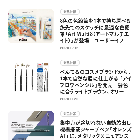
画材
製品情報
その他
8色の色鉛筆を1本で持ち運べる
旅先でのスケッチに最適な色鉛
筆「Art Multi8（アートマルチエ
イト）」が登場 ユーザーイノベ
ーションから、アートシーンに特
2024.12.12
化した1本へ
製品情報
ぺんてるのコスメブランドから、
1本で自然な眉に仕上がる 「アイ
ブロウペンシル」を発売 髪色
に合うライトブラウン、オリーブ
ブラウン、ダークブラウンの全3
2024.11.26
色を展開
製品情報
集中力が途切れない自動芯出し
機構搭載シャープペン「オレンズ
AT」に、メタリック×ニュアンス