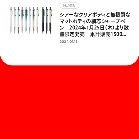
発売開始
製品情報
シアーなクリアボディと無機質な
マットボディの細芯シャープペ
ン 2024年1月25日（木）より数
量限定発売 累計販売1500万
本の折れないシャープペン「オ
2024.01.11
レンズ」発売10周年企画 第二弾
ホーム
お知らせ
商品を探す
お問い合わせ
マガジン
サポート
Global
ぺんてるについて
運営会社