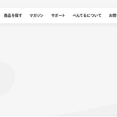
商品を探す
マガジン
サポート
ぺんてるについて
お問
探す
ぺんてるについて
ン
サインペン
オレンズ
メッセージ
採用情報
筆）
運営会社