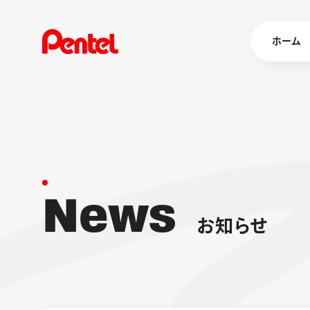
ホーム
商品を
ボールペン
ペン
N
e
w
s
マーカー
シャープペ
エナージェル
お
知
ら
せ
消し具
ブラッシュ（
画材
その他