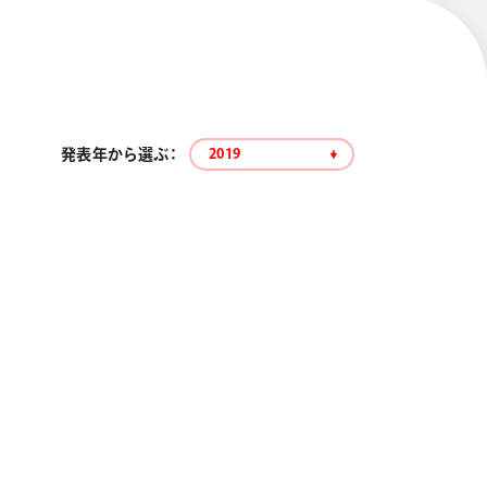
発表年から選ぶ：
2019
エナージェル コハレ
スマッシュ 限定 ダイヤ
モンドメタリックカラ
ーズ