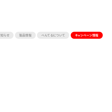
お知らせ
製品情報
ぺんてるについて
キャンペーン情報
ーン 限定
アートクレヨン
くるりら
sign